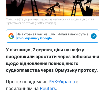
Фото: нафта дорожчає через занепокоєння щодо відкриття
Ормузької протоки (Getty Images)
Не витрачай час на шум! Читай тільки суть з
РБК-Україна у Google
У п'ятницю, 7 серпня, ціни на нафту
продовжили зростати через побоювання
щодо відновлення повноцінного
судноплавства через Ормузьку протоку.
Про це повідомляє
РБК-Україна
з
посиланням на
Reuters
.