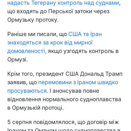
надасть Тегерану контроль
над суднами
,
що входять до Перської затоки через
Ормузьку протоку.
Раніше ми писали, що
США та Іран
знаходяться
за крок від мирної
домовленості,
якщо узгодять контроль в
Ормузі.
Крім того, президент США Дональд Трамп
заявив, що
перемовини з Іраном швидко
просуваються
. І анонсував повне
відновлення нормального судноплавства
в Ормузькій протоці.
5 серпня повідомлялося, що договір між
Іраном та Оманом щодо судноплавства в