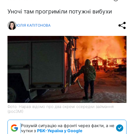
Уночі там прогриміли потужні вибухи
ЮЛІЯ КАПІТОНОВА
Фото: Наразі відомо про два окремі осередки займання
(росЗМІ)
Розумій ситуацію на фронті через факти, а не
чутки з
РБК-Україна у Google