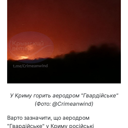
У Криму горить аеродром "Гвардійське"
(Фото: @Crimeanwind)
Варто зазначити, що аеродром
"Гвардійське" у Криму російські