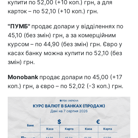
купити по 52,00 (+10 коп.) грн, а для
карток – по 52,10 (+10 коп.) грн.
''ПУМБ''
продає долари у відділеннях по
45,10 (без змін) грн, а за комерційним
курсом – по 44,90 (без змін) грн. Євро у
касах банку можна купити по 52,10 (без
змін) грн.
Monobank
продає долари по 45,00 (+17
коп.) грн, а євро – по 52,02 (-3 коп.) грн.