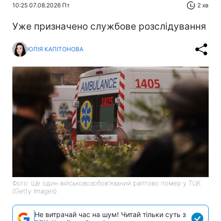
10:25 07.08.2026 Пт
2 хв
Уже призначено службове розслідування
ЮЛІЯ КАПІТОНОВА
Фото: Ще один військовозобов'язаний раптово помер у ТЦК
(Getty Images)
Не витрачай час на шум! Читай тільки суть з