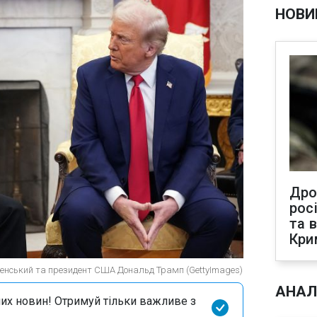
НОВИ
Дро
рос
та 
Кри
ленський та президент США Дональд Трамп (GettyImages)
АНАЛ
их новин! Отримуй тільки важливе з