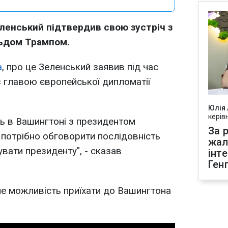
енський підтвердив свою зустріч з
ьдом Трампом.
а
, про це Зеленський заявив під час
з главою європейської дипломатії
Юлія
керів
сь в Вашингтоні з президентом
За р
потрібно обговорити послідовність
жал
увати президенту", - сказав
інт
Ген
ме можливість приїхати до Вашингтона