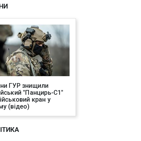
НИ
ни ГУР знищили
ійський "Панцирь-С1"
військовий кран у
му (відео)
ІТИКА