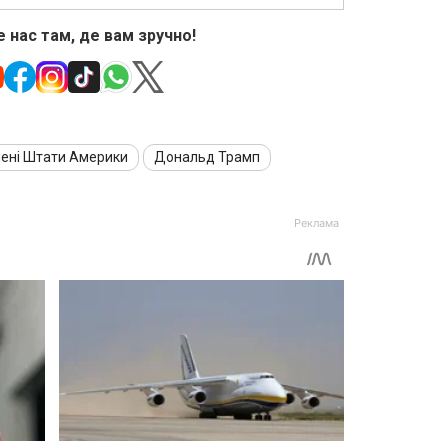
 нас там, де вам зручно!
ені Штати Америки
Дональд Трамп