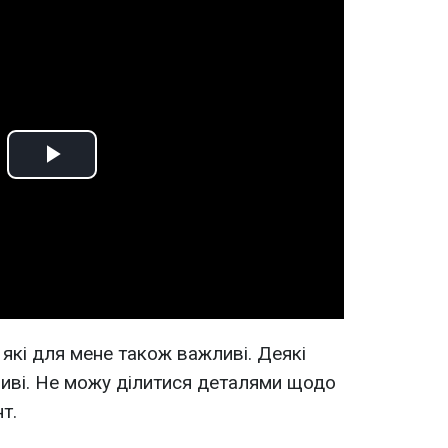
Play
Video
, які для мене також важливі. Деякі
жливі. Не можу ділитися деталями щодо
т.