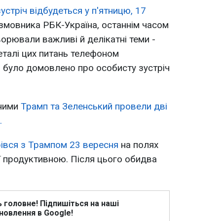
зустріч відбудеться у п'ятницю, 17
змовника РБК-Україна, останнім часом
орювали важливі й делікатні теми -
еталі цих питань телефоном
і було домовлено про особисту зустріч
дними
Трамп та Зеленський провели дві
.
івся з Трампом 23 вересня
на полях
її продуктивною. Після цього обидва
ь головне! Підпишіться на наші
новлення в Google!