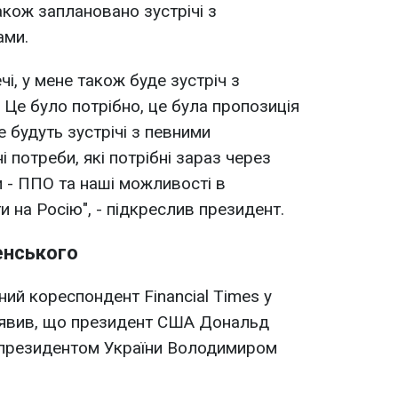
акож заплановано зустрічі з
ами.
чі, у мене також буде зустріч з
 Це було потрібно, це була пропозиція
е будуть зустрічі з певними
і потреби, які потрібні зараз через
и - ППО та наші можливості в
и на Росію", - підкреслив президент.
енського
ний кореспондент Financial Times у
аявив, що президент США Дональд
з президентом України Володимиром