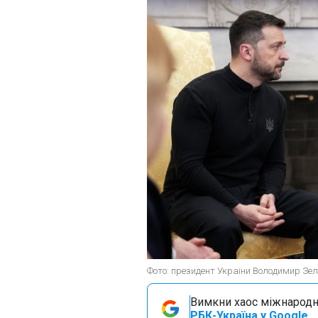
Фото: президент України Володимир Зе
Вимкни хаос міжнародн
РБК-Україна у Google