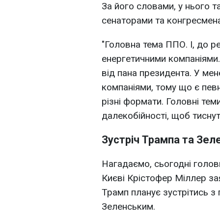
За його словами, у нього т
сенаторами та конгресмен
"Головна тема ППО. І, до ре
енергетичними компаніями.
від пана президента. У мен
компаніями, тому що є певн
різні формати. Головні тем
далекобійності, щоб тиснут
Зустріч Трампа та Зел
Нагадаємо, сьогодні голов
Києві Крістофер Міллер з
Трамп планує зустрітись 
Зеленським.