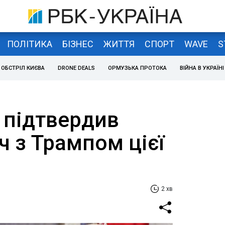
ПОЛІТИКА
БІЗНЕС
ЖИТТЯ
СПОРТ
WAVE
S
ОБСТРІЛ КИЄВА
DRONE DEALS
ОРМУЗЬКА ПРОТОКА
ВІЙНА В УКРАЇНІ
 підтвердив
ч з Трампом цієї
2 хв