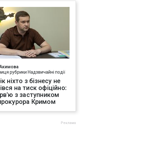
 Акимова
ниця рубрики Надзвичайні події
ік ніхто з бізнесу не
івся на тиск офіційно:
ерв'ю з заступником
прокурора Кримом