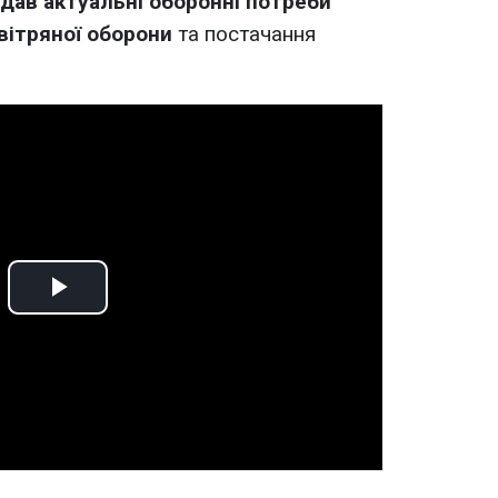
дав актуальні оборонні потреби
ітряної оборони
та постачання
Play
Video