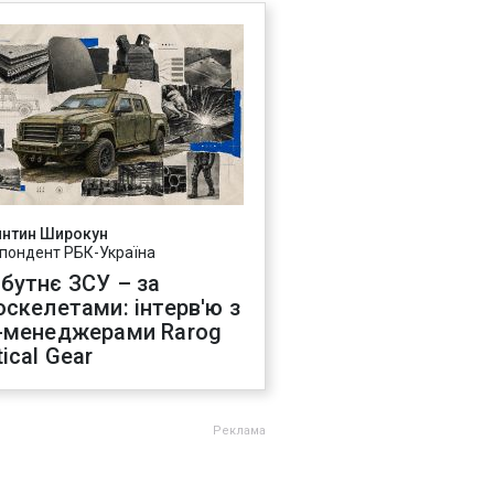
янтин Широкун
пондент РБК-Україна
бутнє ЗСУ – за
оскелетами: інтерв'ю з
-менеджерами Rarog
ical Gear