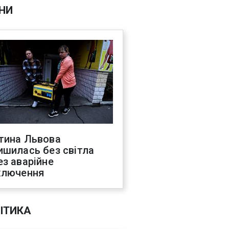
НИ
тина Львова
ишилась без світла
ез аварійне
ключення
ІТИКА