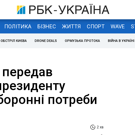
ПОЛІТИКА
БІЗНЕС
ЖИТТЯ
СПОРТ
WAVE
S
ОБСТРІЛ КИЄВА
DRONE DEALS
ОРМУЗЬКА ПРОТОКА
ВІЙНА В УКРАЇНІ
 передав
президенту
боронні потреби
2 хв