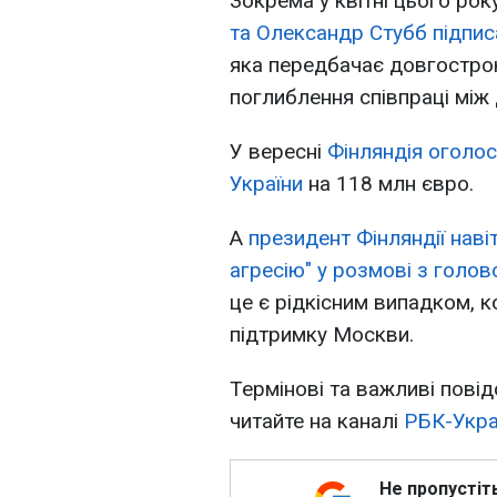
Зокрема у квітні цього ро
та Олександр Стубб підпис
яка передбачає довгострок
поглиблення співпраці між
У вересні
Фінляндія оголо
України
на 118 млн євро.
А
президент Фінляндії наві
агресію" у розмові з голо
це є рідкісним випадком, к
підтримку Москви.
Термінові та важливі повід
читайте на каналі
РБК-Укра
Не пропустіт