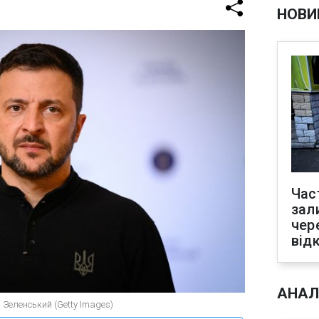
НОВИ
Час
зал
чер
від
АНАЛ
 Зеленський (Getty Images)