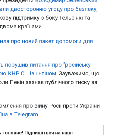
ку президенти
Володимир Зеленський
али двосторонню угоду про безпеку,
ову підтримку з боку Гельсінкі та
 двома країнами.
сила про новий пакет допомоги для
ть порушив питання про "російську
вою КНР Сі Цзіньпіном
. Зауважимо, що
оли Пекін зазнає публічного тиску за
омлення про війну Росії проти України
їна в Telegram
.
ь головне! Підпишіться на наші