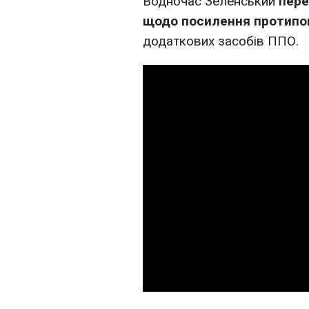
Водночас Зеленський
пере
щодо посилення протипов
додаткових засобів ППО.