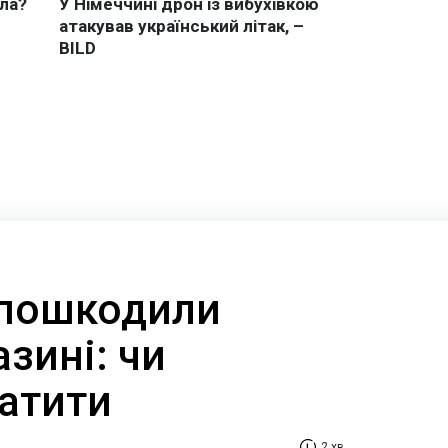
 пошкодили
азині: чи
латити
2 хв