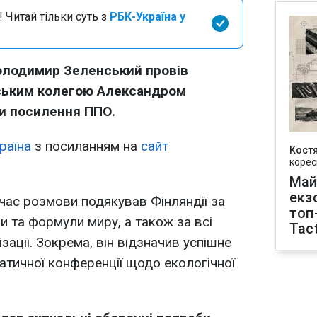
 Читай тільки суть з
РБК-Україна у
олодимир Зеленський провів
нським колегою Александром
и посилення ППО.
раїна
з посиланням на
сайт
Кост
корес
Май
екз
 час розмови подякував Фінляндії за
топ
и та формули миру, а також за всі
Tact
ізації. Зокрема, він відзначив успішне
атичної конференції щодо екологічної