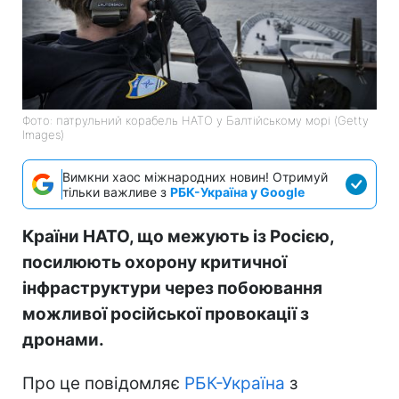
Фото: патрульний корабель НАТО у Балтійському морі (Getty
Images)
Вимкни хаос міжнародних новин! Отримуй
тільки важливе з
РБК-Україна у Google
Країни НАТО, що межують із Росією,
посилюють охорону критичної
інфраструктури через побоювання
можливої російської провокації з
дронами.
Про це повідомляє
РБК-Україна
з