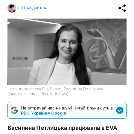
ОЛЕНА БДЖОЛА
Фото: директорка Eva Beauty Василина Петлицька
(facebook.com/vasilisa.petlizkaya)
Не витрачай час на шум! Читай тільки суть з
РБК-Україна у Google
Василина Петлицька працювала в EVA