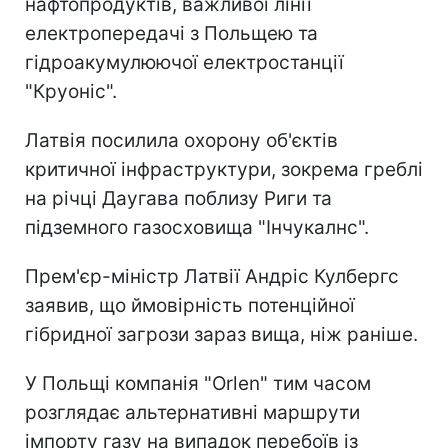
нафтопродуктів, важливої лінії
електропередачі з Польщею та
гідроакумулюючої електростанції
"Круоніс".
Латвія посилила охорону об'єктів
критичної інфраструктури, зокрема греблі
на річці Даугава поблизу Риги та
підземного газосховища "Інчукалнс".
Прем'єр-міністр Латвії Андріс Кулбергс
заявив, що ймовірність потенційної
гібридної загрози зараз вища, ніж раніше.
У Польщі компанія "Orlen" тим часом
розглядає альтернативні маршрути
імпорту газу на випадок перебоїв із