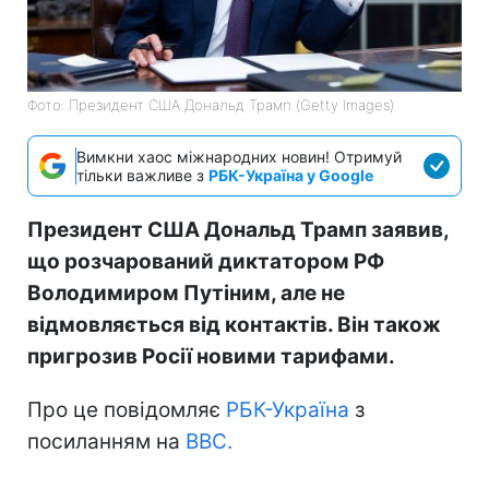
Фото: Президент США Дональд Трамп (Getty Images)
Вимкни хаос міжнародних новин! Отримуй
тільки важливе з
РБК-Україна у Google
Президент США Дональд Трамп заявив,
що розчарований диктатором РФ
Володимиром Путіним, але не
відмовляється від контактів. Він також
пригрозив Росії новими тарифами.
Про це повідомляє
РБК-Україна
з
посиланням на
BBC.