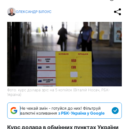
ОЛЕКСАНДР БІЛОУС
Фото: курс долара зріс на 5 копійок (Віталій Носач, РБК-
Україна)
Не чекай змін - готуйся до них! Фільтруй
валютні коливання
з РБК-Україна у Google
Курс долара в обмінних пунктах України