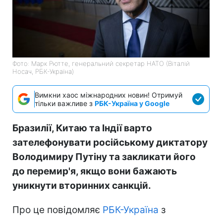
Фото: Марк Рютте, генеральний секретар НАТО (Віталій
Носач, РБК-Україна)
Вимкни хаос міжнародних новин! Отримуй
тільки важливе з
РБК-Україна у Google
Бразилії, Китаю та Індії варто
зателефонувати російському диктатору
Володимиру Путіну та закликати його
до перемир'я, якщо вони бажають
уникнути вторинних санкцій.
Про це повідомляє
РБК-Україна
з