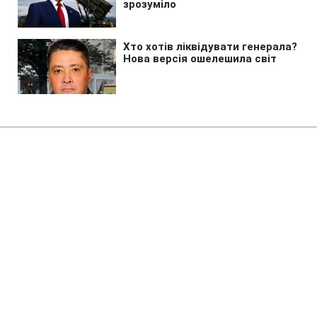
Головна
»
Новини
»
Війна в Україні
Трамп розмірковує про
передачу Україні "томагавків"
для ударів по Москві та
Петербургу, - WP
09:53 15.07.2025 Вт
3 хв
ОЛЕКСАНДР БІЛОУС