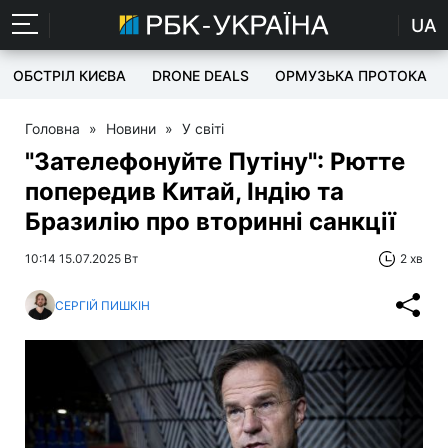
UA
ОБСТРІЛ КИЄВА
DRONE DEALS
ОРМУЗЬКА ПРОТОКА
Головна
»
Новини
»
У світі
"Зателефонуйте Путіну": Рютте
попередив Китай, Індію та
Бразилію про вторинні санкції
10:14 15.07.2025 Вт
2 хв
СЕРГІЙ ПИШКІН