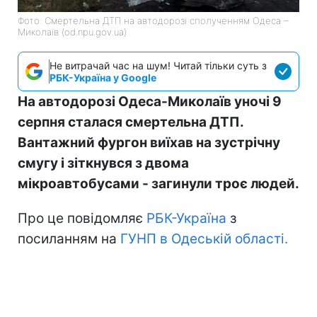
Фото: Смертельна ДТП на автодорозі сполученням Одеса –
Миколаїв (od.npu.gov.ua)
Не витрачай час на шум! Читай тільки суть з
РБК-Україна у Google
На автодорозі Одеса-Миколаїв уночі 9
серпня сталася смертельна ДТП.
Вантажний фургон виїхав на зустрічну
смугу і зіткнувся з двома
мікроавтобусами - загинули троє людей.
Про це повідомляє
РБК-Україна
з
посиланням на
ГУНП в Одеській області.