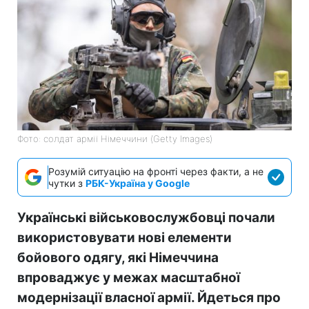
Фото: солдат армії Німеччини (Getty Images)
Розумій ситуацію на фронті через факти, а не
чутки з
РБК-Україна у Google
Українські військовослужбовці почали
використовувати нові елементи
бойового одягу, які Німеччина
впроваджує у межах масштабної
модернізації власної армії. Йдеться про