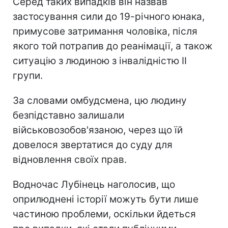
Серед таких випадків він назвав
застосування сили до 19-річного юнака,
примусове затримання чоловіка, після
якого той потрапив до реанімації, а також
ситуацію з людиною з інвалідністю II
групи.
За словами омбудсмена, цю людину
безпідставно залишали
військовозобов'язаною, через що їй
довелося звертатися до суду для
відновлення своїх прав.
Водночас Лубінець наголосив, що
оприлюднені історії можуть бути лише
частиною проблеми, оскільки йдеться