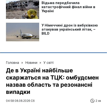
Головна
»
Новини
»
У світі
Де в Україні найбільше
скаржаться на ТЦК: омбудсмен
назвав область та резонансні
випадки
04:58 08.08.2026 Сб
2 хв