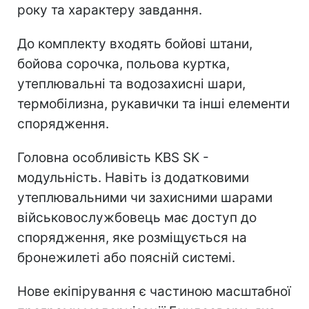
року та характеру завдання.
До комплекту входять бойові штани,
бойова сорочка, польова куртка,
утеплювальні та водозахисні шари,
термобілизна, рукавички та інші елементи
спорядження.
Головна особливість KBS SK -
модульність. Навіть із додатковими
утеплювальними чи захисними шарами
військовослужбовець має доступ до
спорядження, яке розміщується на
бронежилеті або поясній системі.
Нове екіпірування є частиною масштабної