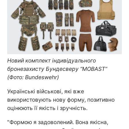
Новий комплект індивідуального
бронезахисту Бундесверу “MOBAST”
(Фото: Bundeswehr)
Українські військові, які вже
використовують нову форму, позитивно
оцінюють її якість і зручність.
"Формою я задоволений. Вона якісна,