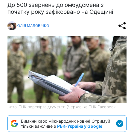
До 500 звернень до омбудсмена з
початку року зафіксовано на Одещині
ЮЛІЯ МАЛОВІЧКО
Фото: ТЦК перевіряє дкументи (Черкаське ТЦК Facebook)
Вимкни хаос міжнародних новин! Отримуй
тільки важливе з
РБК-Україна у Google