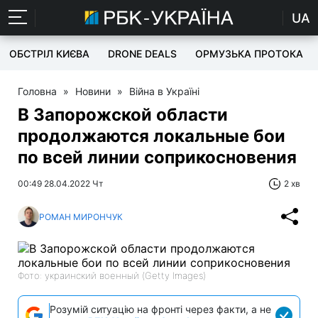
UA
ОБСТРІЛ КИЄВА
DRONE DEALS
ОРМУЗЬКА ПРОТОКА
Головна
»
Новини
»
Війна в Україні
В Запорожской области
продолжаются локальные бои
по всей линии соприкосновения
00:49 28.04.2022 Чт
2 хв
РОМАН МИРОНЧУК
Фото: украинский военный (Getty Images)
Розумій ситуацію на фронті через факти, а не