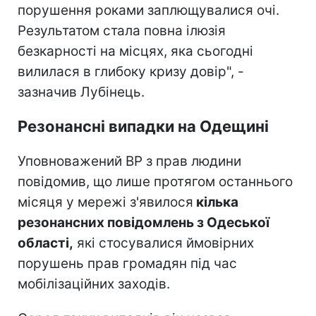
порушення роками заплющувалися очі.
Результатом стала повна ілюзія
безкарності на місцях, яка сьогодні
вилилася в глибоку кризу довір", -
зазначив Лубінець.
Резонансні випадки на Одещині
Уповноважений ВР з прав людини
повідомив, що лише протягом останнього
місяця у мережі з'явилося
кілька
резонансних повідомлень з Одеської
області,
які стосувалися ймовірних
порушень прав громадян під час
мобілізаційних заходів.