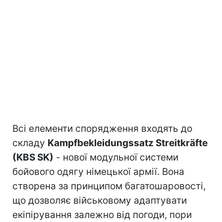
Всі елементи спорядження входять до
складу
Kampfbekleidungssatz Streitkräfte
(KBS SK)
- нової модульної системи
бойового одягу німецької армії. Вона
створена за принципом багатошаровості,
що дозволяє військовому адаптувати
екіпірування залежно від погоди, пори