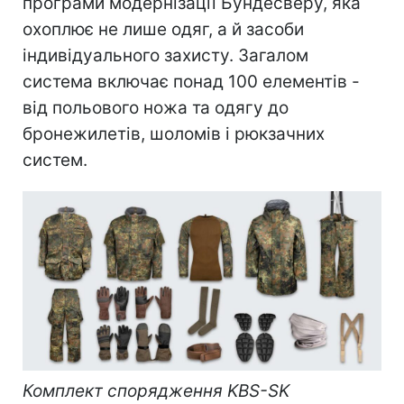
програми модернізації Бундесверу, яка
охоплює не лише одяг, а й засоби
індивідуального захисту. Загалом
система включає понад 100 елементів -
від польового ножа та одягу до
бронежилетів, шоломів і рюкзачних
систем.
Комплект спорядження KBS-SK