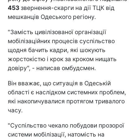
453
звернення-скарги на дії ТЦК від
мешканців Одеського регіону.
"Замість цивілізованої організації
мобілізаційних процесів суспільство
щодня бачить кадри, які шокують
жорстокістю і крок за кроком нищать
довіру", - написав омбудсмен.
Він вважає, що ситуація в Одеській
області є наслідком системних проблем,
які накопичувалися протягом тривалого
часу.
"Суспільство чекало побудови прозорої
системи мобілізації, натомість на