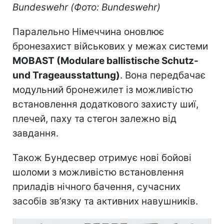
Bundeswehr (Фото: Bundeswehr)
Паралельно Німеччина оновлює
бронезахист військових у межах системи
MOBAST (Modulare ballistische Schutz-
und Trageausstattung)
. Вона передбачає
модульний бронежилет із можливістю
встановлення додаткового захисту шиї,
плечей, паху та стегон залежно від
завдання.
Також Бундесвер отримує нові бойові
шоломи з можливістю встановлення
приладів нічного бачення, сучасних
засобів зв’язку та активних навушників.