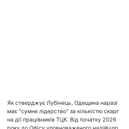
Як стверджує Лубінець, Одещина наразі
має "сумне лідерство" за кількістю скарг
на дії працівників ТЦК. Від початку 2026
року до Офісу уповноваженого надійшло