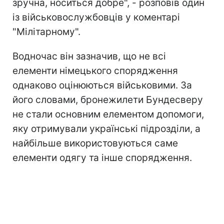
зручна, носиться добре", - розповів один
із військовослужбовців у коментарі
"Мілітарному".
Водночас він зазначив, що не всі
елементи німецького спорядження
однаково оцінюються військовими. За
його словами, бронежилети Бундесверу
не стали основним елементом допомоги,
яку отримували українські підрозділи, а
найбільше використовуються саме
елементи одягу та інше спорядження.