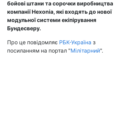
бойові штани та сорочки виробництва
компанії Hexonia, які входять до нової
модульної системи екіпірування
Бундесверу.
Про це повідомляє
РБК-Україна
з
посиланням на портал "
Мілітарний
".