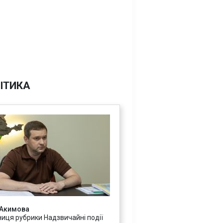
ІТИКА
 Акимова
ниця рубрики Надзвичайні події