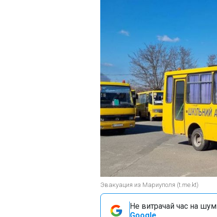
Эвакуация из Мариуполя (t.me.kt)
Не витрачай час на шум!
Google