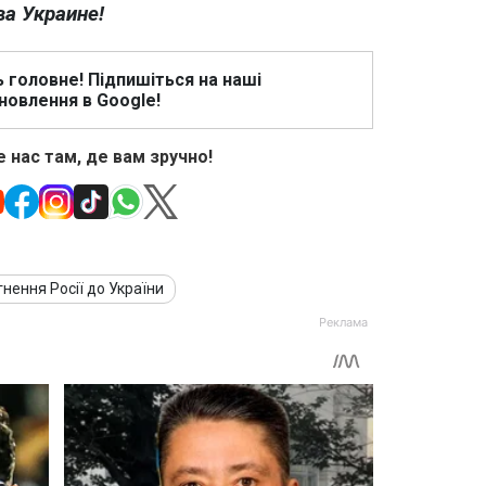
ва Украине!
ь головне! Підпишіться на наші
новлення в Google!
 нас там, де вам зручно!
нення Росії до України