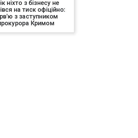
ік ніхто з бізнесу не
івся на тиск офіційно:
ерв'ю з заступником
прокурора Кримом