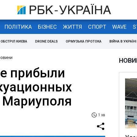
ПОЛІТИКА
БІЗНЕС
ЖИТТЯ
СПОРТ
WAVE
S
ОБСТРІЛ КИЄВА
DRONE DEALS
ОРМУЗЬКА ПРОТОКА
ВІЙНА В УКРАЇНІ
новини
НОВИ
е прибыли
куационных
з Мариуполя
1 хв