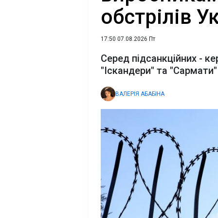
обстрілів У
17:50 07.08.2026 Пт
Серед підсанкційних - к
"Іскандери" та "Сармати"
ВАЛЕРІЯ АБАБІНА