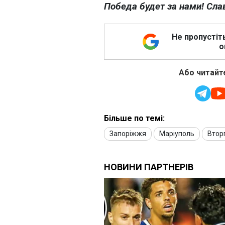
Победа будет за нами! Сла
Не пропустіт
о
Або читайте
Більше по темі:
Запоріжжя
Маріуполь
Вторг