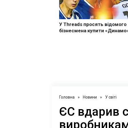
Головна
»
Новини
»
У світі
ЄС вдарив 
виробникам