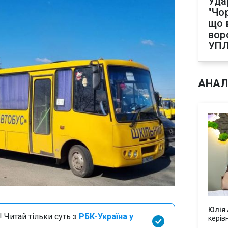
Уда
"Чо
що 
вор
УП
АНАЛ
Юлія
 Читай тільки суть з
РБК-Україна у
керів