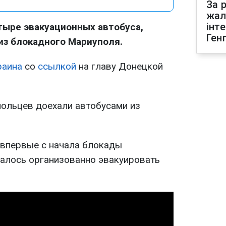
За р
жал
інт
тыре эвакуационных автобуса,
Ген
из блокадного Мариуполя.
раина
со
ссылкой
на главу Донецкой
польцев доехали автобусами из
о впервые с начала блокады
алось организованно эвакуировать