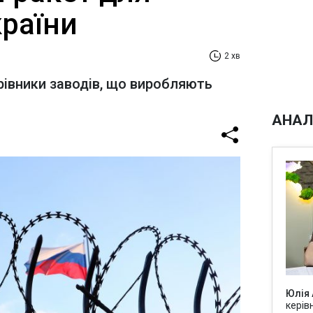
країни
2 хв
ерівники заводів, що виробляють
АНАЛ
Юлія
керів