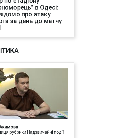
р по стадіону
рноморець" в Одесі:
відомо про атаку
ога за день до матчу
Л
ІТИКА
 Акимова
ниця рубрики Надзвичайні події