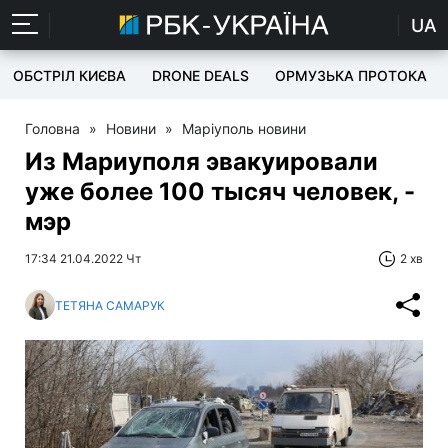
UA
ОБСТРІЛ КИЄВА
DRONE DEALS
ОРМУЗЬКА ПРОТОКА
Головна
»
Новини
»
Маріуполь новини
Из Мариуполя эвакуировали
уже более 100 тысяч человек, -
мэр
17:34 21.04.2022 Чт
2 хв
ТЕТЯНА САМАРУК