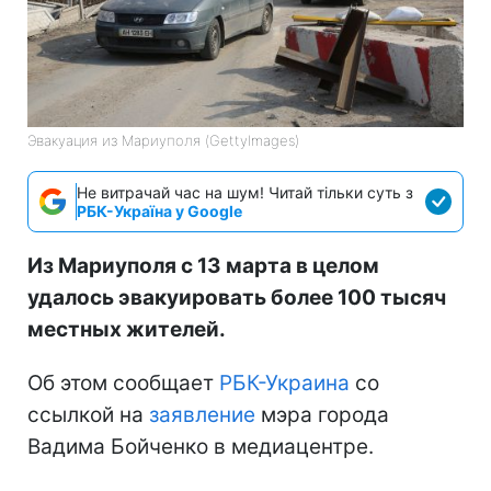
Эвакуация из Мариуполя (GettyImages)
Не витрачай час на шум! Читай тільки суть з
РБК-Україна у Google
Из Мариуполя с 13 марта в целом
удалось эвакуировать более 100 тысяч
местных жителей.
Об этом сообщает
РБК-Украина
со
ссылкой на
заявление
мэра города
Вадима Бойченко в медиацентре.