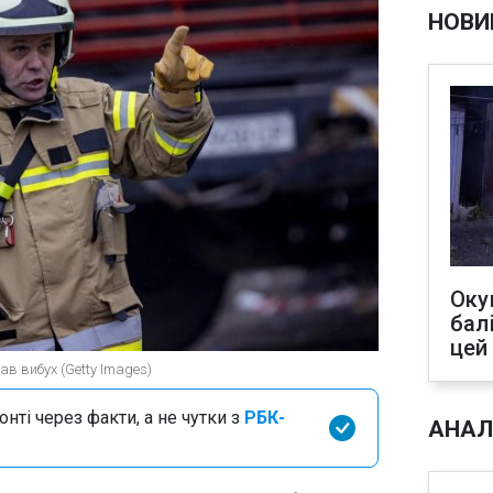
НОВИ
Оку
бал
цей
в вибух (Getty Images)
нті через факти, а не чутки з
РБК-
АНАЛ