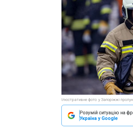
Ілюстративне фото: у Запоріжжі пролуна
Розумій ситуацію на фро
Україна у Google