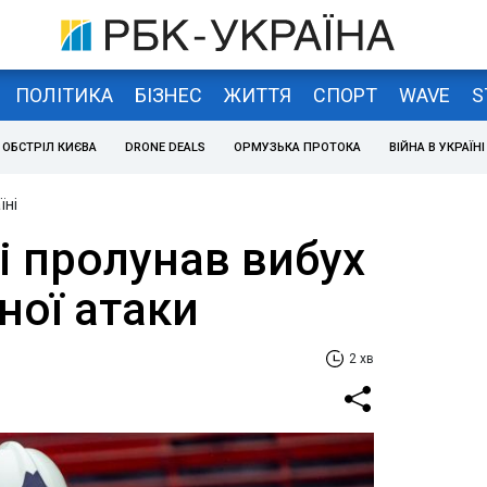
ПОЛІТИКА
БІЗНЕС
ЖИТТЯ
СПОРТ
WAVE
S
ОБСТРІЛ КИЄВА
DRONE DEALS
ОРМУЗЬКА ПРОТОКА
ВІЙНА В УКРАЇНІ
їні
і пролунав вибух
тної атаки
2 хв