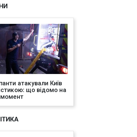
НИ
панти атакували Київ
істикою: що відомо на
 момент
ІТИКА