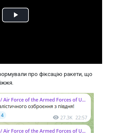
Play
Video
нформували про фіксацію ракети, що
іжжя.