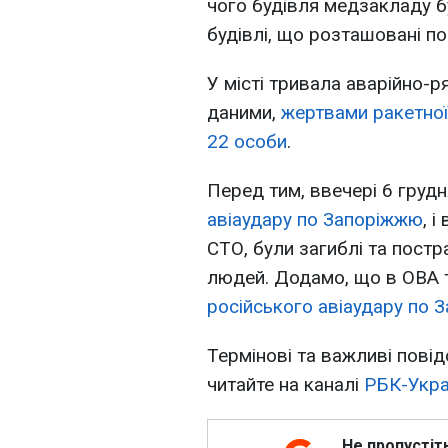
чого будівля медзакладу 
будівлі, що розташовані по
У місті тривала аварійно-р
даними,
жертвами ракетної
22 особи
.
Перед тим, ввечері 6 груд
авіаудару по Запоріжжю
, 
СТО, були загиблі та постр
людей. Додамо, що в ОВА 
російського авіаудару по 
Термінові та важливі повід
читайте на каналі
РБК-Укра
Не пропустіт