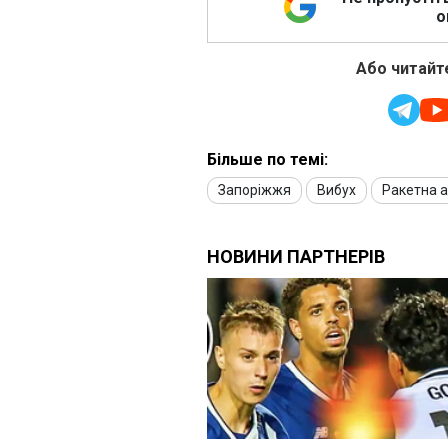
о
Або читайте
Більше по темі:
Запоріжжя
Вибух
Ракетна 