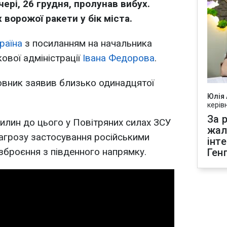
ері, 26 грудня, пролунав вибух.
 ворожої ракети у бік міста.
раїна
з посиланням на начальника
кової адміністрації
Івана Федорова
.
овник заявив близько одинадцятої
Юлія
керів
За р
вилин до цього у Повітряних силах ЗСУ
жал
агрозу застосування російськими
інт
зброєння з південного напрямку.
Ген