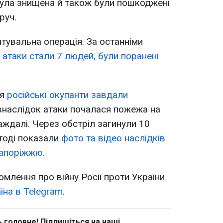
була знищена й також були пошкоджені
руч.
ятувальна операція. За останніми
 атаки стали 7 людей, були поранені
ня
російські окупанти завдали
і внаслідок атаки почалася пожежа на
аждалі. Через обстріл загинули 10
тоді показали
фото та відео наслідків
Запоріжжю
.
омлення про війну Росії проти України
їна в Telegram
.
ь головне! Підпишіться на наші