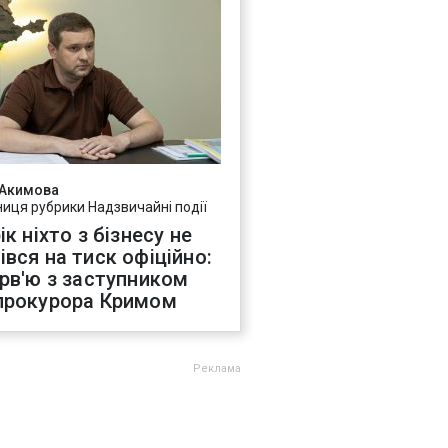
 Акимова
ниця рубрики Надзвичайні події
ік ніхто з бізнесу не
івся на тиск офіційно:
ерв'ю з заступником
прокурора Кримом