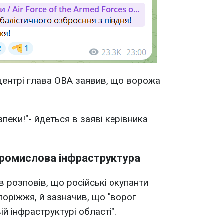
центрі глава ОВА заявив, що ворожа
пеки!"- йдеться в заяві керівника
промислова інфраструктура
 розповів, що російські окупанти
поріжжя, й зазначив, що "ворог
ій інфраструктурі області".