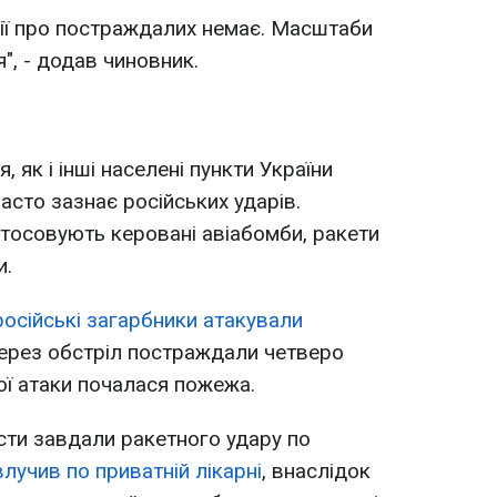
ії про постраждалих немає. Масштаби
, - додав чиновник.
 як і інші населені пункти України
часто зазнає російських ударів.
стосовують керовані авіабомби, ракети
и.
російські загарбники атакували
 через обстріл постраждали четверо
ої атаки почалася пожежа.
исти завдали ракетного удару по
лучив по приватній лікарні
, внаслідок