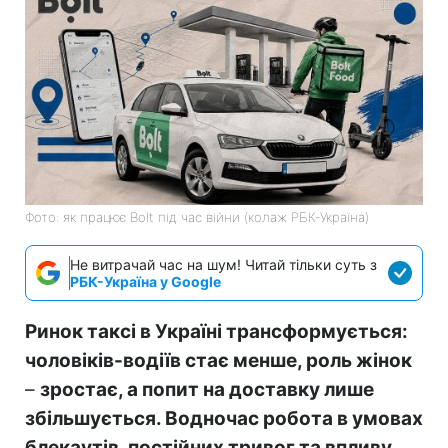
Фото: як працює Bolt під час війни (колаж РБК-Україна)
Не витрачай час на шум! Читай тільки суть з
РБК-Україна у Google
Ринок таксі в Україні трансформується:
чоловіків-водіїв стає менше, роль жінок
–
зростає, а попит на доставку лише
збільшується. Водночас робота в умовах
блекаутів, постійних тривог та впливу