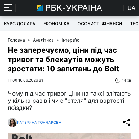
UA
КУРС ДОЛАРА
ЕКОНОМІКА
ОСОБИСТІ ФІНАНСИ
TEC
Головна
»
Аналітика
»
Інтерв'ю
Не заперечуємо, ціни під час
тривог та блекаутів можуть
зростати: 10 запитань до Bolt
11:00 16.06.2026 Вт
14 хв
Чому під час тривог ціни на таксі злітають
у кілька разів і чи є "стеля" для вартості
поїздки?
КАТЕРИНА ГОНЧАРОВА