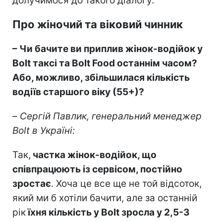
долучимося до такого діалогу.
Про жіночий та віковий чинник
–
Чи бачите ви приплив жінок-водійок у
Bolt таксі та Bolt Food останнім часом?
Або, можливо, збільшилася кількість
водіїв старшого віку (55+)?
–
Сергій Павлик, генеральний менеджер
Bolt в Україні:
Так,
частка жінок-водійок, що
співпрацюють із сервісом, постійно
зростає
. Хоча це все ще не той відсоток,
який ми б хотіли бачити, але за останній
рік
їхня кількість у Bolt зросла у 2,5-3