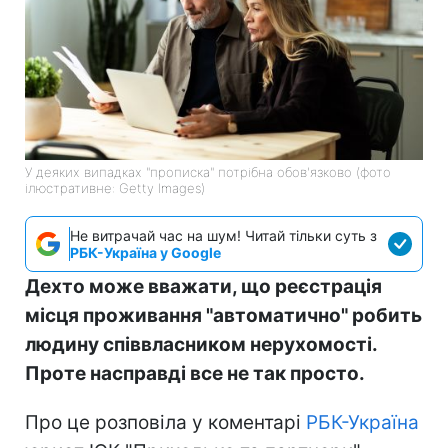
У деяких випадках "прописка" потрібна обов'язково (фото
ілюстративне: Getty Images)
Не витрачай час на шум! Читай тільки суть з
РБК-Україна у Google
Дехто може вважати, що реєстрація
місця проживання "автоматично" робить
людину співвласником нерухомості.
Проте насправді все не так просто.
Про це розповіла у коментарі
РБК-Україна