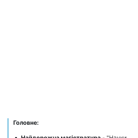
Головне:
Найдорожча магістратура
- "Науки