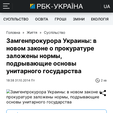
UA
СУСПІЛЬСТВО
ОСВІТА
ГРОШІ
ЗМІНИ
ЕКОЛОГІЯ
Головна
»
Життя
»
Суспільство
Замгенпрокурора Украины: в
новом законе о прокуратуре
заложены нормы,
подрывающие основы
унитарного государства
18:38 31.10.2014 Пт
2 хв