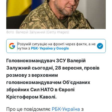
Фото: Валерій Залужний (Getty Images)
Розумій ситуацію на фронті через факти, а не
чутки з
РБК-Україна у Google
Головнокомандувач ЗСУ Валерій
Залужний сьогодні, 28 вересня, провів
розмову з верховним
головнокомандувачем Обʼєднаних
збройних Сил НАТО в Європі
Крістофером Каволі.
Про це повідомляє
РБК-Україна
з