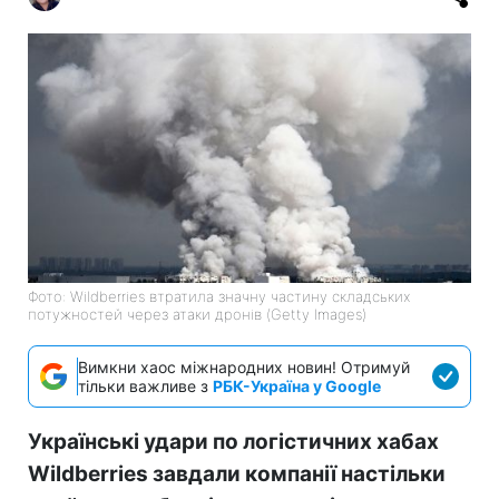
Фото: Wildberries втратила значну частину складських
потужностей через атаки дронів (Getty Images)
Вимкни хаос міжнародних новин! Отримуй
тільки важливе з
РБК-Україна у Google
Українські удари по логістичних хабах
Wildberries завдали компанії настільки