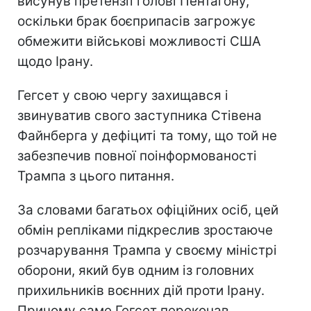
висунув претензії голові Пентагону,
оскільки брак боєприпасів загрожує
обмежити військові можливості США
щодо Ірану.
Гегсет у свою чергу захищався і
звинуватив свого заступника Стівена
Файнберга у дефіциті та тому, що той не
забезпечив повної поінформованості
Трампа з цього питання.
За словами багатьох офіційних осіб, цей
обмін репліками підкреслив зростаюче
розчарування Трампа у своєму міністрі
оборони, який був одним із головних
прихильників воєнних дій проти Ірану.
Причому саме Гегсет переконав