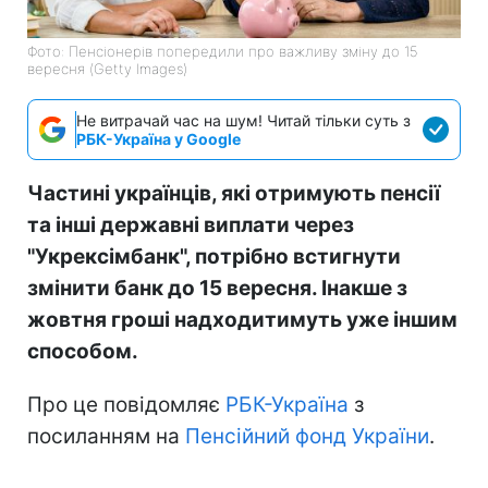
Фото: Пенсіонерів попередили про важливу зміну до 15
вересня (Getty Images)
Не витрачай час на шум! Читай тільки суть з
РБК-Україна у Google
Частині українців, які отримують пенсії
та інші державні виплати через
"Укрексімбанк", потрібно встигнути
змінити банк до 15 вересня. Інакше з
жовтня гроші надходитимуть уже іншим
способом.
Про це повідомляє
РБК-Україна
з
посиланням на
Пенсійний фонд України
.