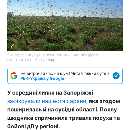
Яка зараз ситуація із поширенням шкідника (фото
ілюстративне: Getty Images)
Не витрачай час на шум! Читай тільки суть з
РБК-Україна у Google
У середині липня на Запоріжжі
зафіксували нашестя сарани
, яка згодом
поширилась й на сусідні області. Появу
шкідника спричинила тривала посуха та
бойові дії у регіоні.