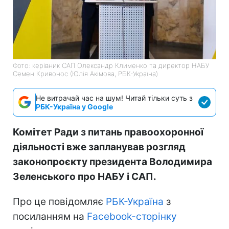
Фото: керівник САП Олександр Клименко та директор НАБУ
Семен Кривонос (Юлія Акімова, РБК-Україна)
Не витрачай час на шум! Читай тільки суть з
РБК-Україна у Google
Комітет Ради з питань правоохоронної
діяльності вже запланував розгляд
законопроєкту президента Володимира
Зеленського про НАБУ і САП.
Про це повідомляє
РБК-Україна
з
посиланням на
Facebook-сторінку