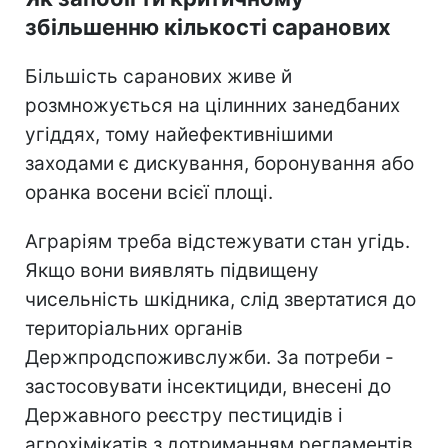
збільшенню кількості саранових
Більшість саранових живе й
розмножується на цілинних занедбаних
угіддях, тому найефективнішими
заходами є дискування, боронування або
оранка восени всієї площі.
Аграріям треба відстежувати стан угідь.
Якщо вони виявлять підвищену
чисельність шкідника, слід звертатися до
територіальних органів
Держпродспоживслужби. За потреби -
застосовувати інсектициди, внесені до
Державного реєстру пестицидів і
агрохімікатів з дотриманням регламентів