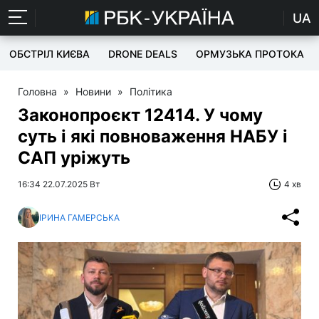
UA
ОБСТРІЛ КИЄВА
DRONE DEALS
ОРМУЗЬКА ПРОТОКА
Головна
»
Новини
»
Політика
Законопроєкт 12414. У чому
суть і які повноваження НАБУ і
САП уріжуть
16:34 22.07.2025 Вт
4 хв
ІРИНА ГАМЕРСЬКА