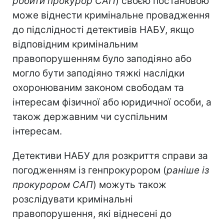
робити прокурор САП
) своєю постановою
може віднести кримінальне провадження
до підслідності детективів НАБУ, якщо
відповідним кримінальним
правопорушенням було заподіяно або
могло бути заподіяно тяжкі наслідки
охоронюваним законом свободам та
інтересам фізичної або юридичної особи, а
також державним чи суспільним
інтересам.
Детективи НАБУ для розкриття справи за
погодженням із генпрокурором (
раніше із
прокурором САП
) можуть також
розслідувати кримінальні
правопорушення, які віднесені до