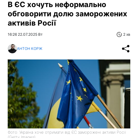
В ЄС хочуть неформально
обговорити долю заморожених
активів Росії
16:26 22.07.2025 Вт
2 хв
АНТОН КОРЖ
Фото: Україна хоче отримати від ЄС заморожені активи Росії
(Getty Images)