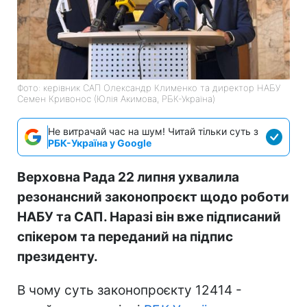
Фото: керівник САП Олександр Клименко та директор НАБУ
Семен Кривонос (Юлія Акимова, РБК-Україна)
Не витрачай час на шум! Читай тільки суть з
РБК-Україна у Google
Верховна Рада 22 липня ухвалила
резонансний законопроєкт щодо роботи
НАБУ та САП. Наразі він вже підписаний
спікером та переданий на підпис
президенту.
В чому суть законопроєкту 12414 -