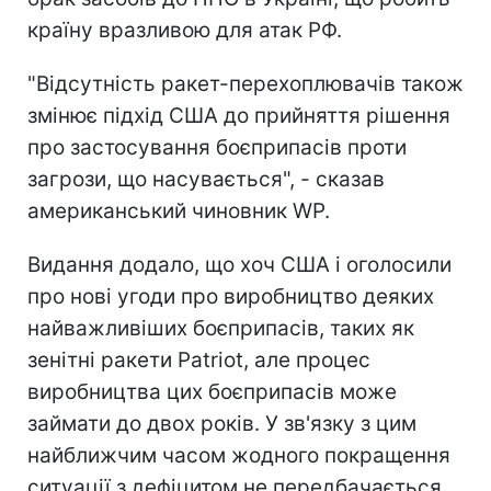
країну вразливою для атак РФ.
"Відсутність ракет-перехоплювачів також
змінює підхід США до прийняття рішення
про застосування боєприпасів проти
загрози, що насувається", - сказав
американський чиновник WP.
Видання додало, що хоч США і оголосили
про нові угоди про виробництво деяких
найважливіших боєприпасів, таких як
зенітні ракети Patriot, але процес
виробництва цих боєприпасів може
займати до двох років. У зв'язку з цим
найближчим часом жодного покращення
ситуації з дефіцитом не передбачається.