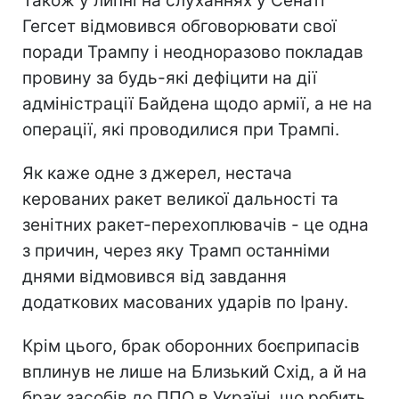
Також у липні на слуханнях у Сенаті
Гегсет відмовився обговорювати свої
поради Трампу і неодноразово покладав
провину за будь-які дефіцити на дії
адміністрації Байдена щодо армії, а не на
операції, які проводилися при Трампі.
Як каже одне з джерел, нестача
керованих ракет великої дальності та
зенітних ракет-перехоплювачів - це одна
з причин, через яку Трамп останніми
днями відмовився від завдання
додаткових масованих ударів по Ірану.
Крім цього, брак оборонних боєприпасів
вплинув не лише на Близький Схід, а й на
брак засобів до ППО в Україні, що робить