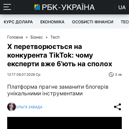
UA
КУРС ДОЛАРА
ЕКОНОМІКА
ОСОБИСТІ ФІНАНСИ
TEC
Головна
»
Бізнес
»
Tech
X перетворюється на
конкурента TikTok: чому
експерти вже б'ють на сполох
12:17 08.07.2026 Ср
3 хв
Платформа прагне заманити блогерів
унікальними інструментами
ОЛЬГА ЗАВАДА