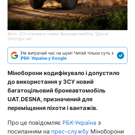
Фото: ЗСУ отримали новий бронеавтомобіль "Десна"
(mod.gov.ua)
Не витрачай час на шум! Читай тільки суть з
РБК-Україна у Google
Міноборони кодифікувало і допустило
до використання у ЗСУ новий
багатоцільовий бронеавтомобіль
UAT.DESNA, призначений для
переміщення піхоти і вантажів.
Про це повідомляє
РБК-Україна
з
посиланням на
прес-службу
Міноборони