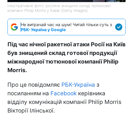
Ілюстративне фото: росіяни знищили склад тютюнової
компанії Philip Morris у Києві (Getty Images)
Не витрачай час на шум! Читай тільки суть з
РБК-Україна у Google
Під час нічної ракетної атаки Росії на Київ
був знищений склад готової продукції
міжнародної тютюнової компанії Philip
Morris.
Про це повідомляє
РБК-Україна
з
посиланням на
Facebook
керівника
відділу комунікацій компанії Philip Morris
Вікторії Ілінської.