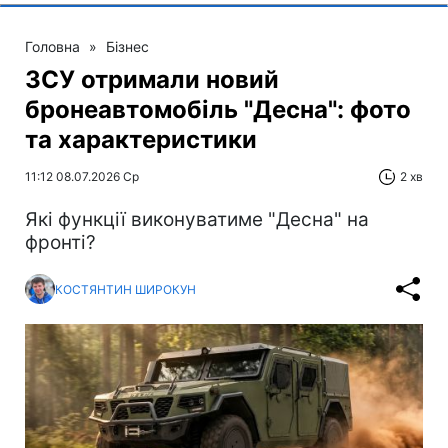
Головна
»
Бізнес
ЗСУ отримали новий
бронеавтомобіль "Десна": фото
та характеристики
11:12 08.07.2026 Ср
2 хв
Які функції виконуватиме "Десна" на
фронті?
КОСТЯНТИН ШИРОКУН