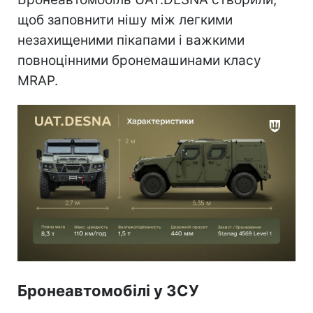
щоб заповнити нішу між легкими
незахищеними пікапами і важкими
повноцінними бронемашинами класу
MRAP.
Бронеавтомобілі у ЗСУ