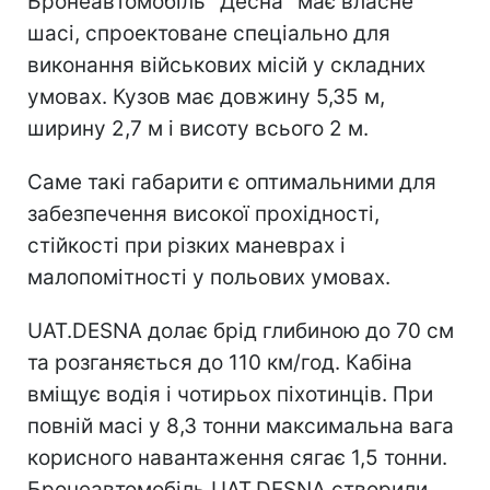
Бронеавтомобіль "Десна" має власне
шасі, спроектоване спеціально для
виконання військових місій у складних
умовах. Кузов має довжину 5,35 м,
ширину 2,7 м і висоту всього 2 м.
Саме такі габарити є оптимальними для
забезпечення високої прохідності,
стійкості при різких маневрах і
малопомітності у польових умовах.
UAT.DESNA долає брід глибиною до 70 см
та розганяється до 110 км/год. Кабіна
вміщує водія і чотирьох піхотинців. При
повній масі у 8,3 тонни максимальна вага
корисного навантаження сягає 1,5 тонни.
Бронеавтомобіль UAT.DESNA створили,