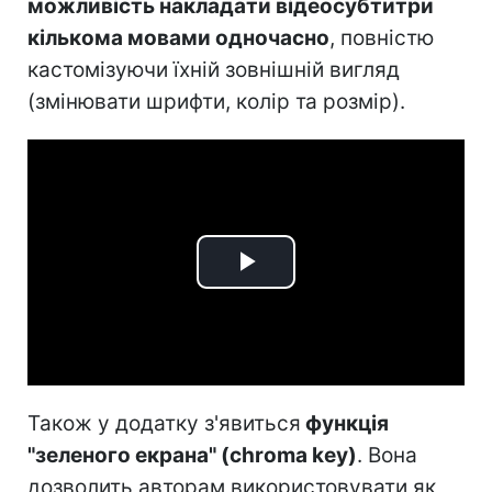
можливість накладати відеосубтитри
кількома мовами одночасно
, повністю
кастомізуючи їхній зовнішній вигляд
(змінювати шрифти, колір та розмір).
Play
Video
Також у додатку з'явиться
функція
"зеленого екрана" (chroma key)
. Вона
дозволить авторам використовувати як