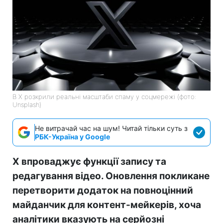
В X розкрили реальні масштаби спаму у соцмережі (фото:
Unsplash)
Не витрачай час на шум! Читай тільки суть з
РБК-Україна у Google
X впроваджує функції запису та
редагування відео. Оновлення покликане
перетворити додаток на повноцінний
майданчик для контент-мейкерів, хоча
аналітики вказують на серйозні