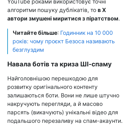
YouTube роками використовує точні
алгоритми пошуку дублікатів, то
в X
автори змушені миритися з піратством
.
Читайте більше
:
Годинник на 10 000
років: чому проєкт Безоса називають
безглуздим
Навала ботів та криза ШІ-спаму
Найголовнішою перешкодою для
розвитку оригінального контенту
залишаються боти. Вони не лише штучно
накручують перегляди, а й масово
парсять (викачують) унікальні відео для
подальшого перезаливу на спам-акаунти.