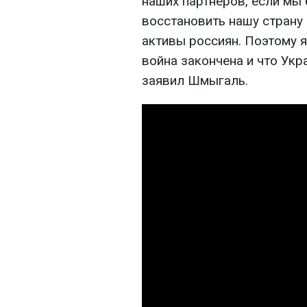
наших партнеров, если мы
восстановить нашу страну
активы россиян. Поэтому я
война закончена и что Укра
заявил Шмыгаль.