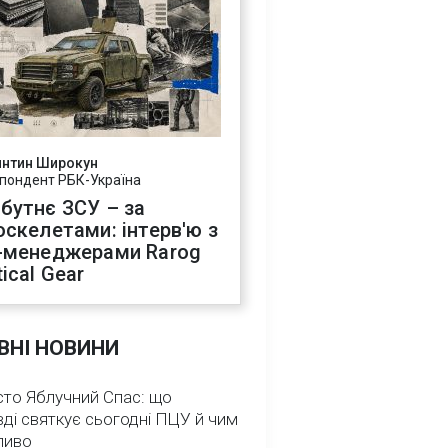
янтин Широкун
пондент РБК-Україна
бутнє ЗСУ – за
оскелетами: інтерв'ю з
-менеджерами Rarog
ical Gear
ВНІ НОВИНИ
сто Яблучний Спас: що
ді святкує сьогодні ПЦУ й чим
ливо