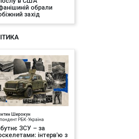
послу в США
фанішиній обрали
обіжний захід
ІТИКА
янтин Широкун
пондент РБК-Україна
бутнє ЗСУ – за
оскелетами: інтерв'ю з