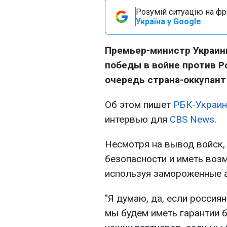
Розумій ситуацію на фро
Україна у Google
Премьер-министр Украин
победы в войне против Р
очередь страна-оккупант
Об этом пишет
РБК-Украин
интервью для
CBS News
.
Несмотря на вывод войск,
безопасности и иметь воз
используя замороженные а
"Я думаю, да, если россия
мы будем иметь гарантии б