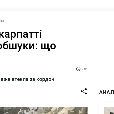
їні
карпатті
обшуки: що
2 хв
 вже втекла за кордон
АНАЛ