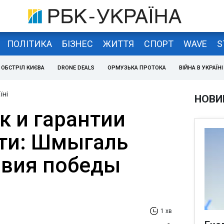
ПОЛІТИКА
БІЗНЕС
ЖИТТЯ
СПОРТ
WAVE
S
ОБСТРІЛ КИЄВА
DRONE DEALS
ОРМУЗЬКА ПРОТОКА
ВІЙНА В УКРАЇНІ
їні
НОВИ
к и гарантии
ти: Шмыгаль
овия победы
1 хв