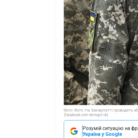
Фото: Фото: На Закарпатті проводять об
(facebook.com ternopil.vk)
Розумій ситуацію на фро
Україна у Google