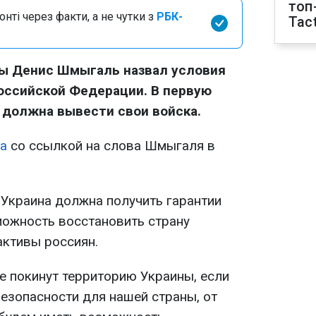
топ
нті через факти, а не чутки з
РБК-
Tact
ы Денис Шмыгаль назвал условия
оссийской Федерации. В первую
 должна вывести свои войска.
а
со ссылкой на слова Шмыгаля в
 Украина должна получить гарантии
можность восстановить страну
ктивы россиян.
не покинут территорию Украины, если
езопасности для нашей страны, от