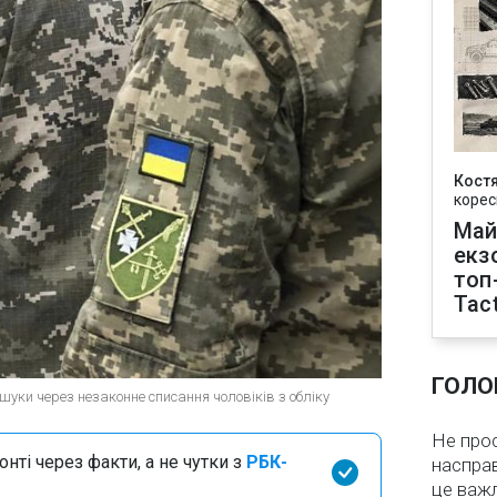
Кост
корес
Май
екз
топ
Tact
ГОЛО
шуки через незаконне списання чоловіків з обліку
Не про
нті через факти, а не чутки з
РБК-
насправ
це важ