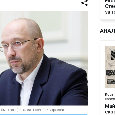
Екс
Сте
зап
АНАЛ
Кост
корес
Май
 Шмыгаль (Виталий Носач, РБК-Украина)
екз