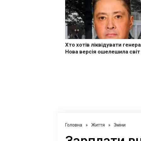
Головна
»
Життя
»
Зміни
Зарплати вч