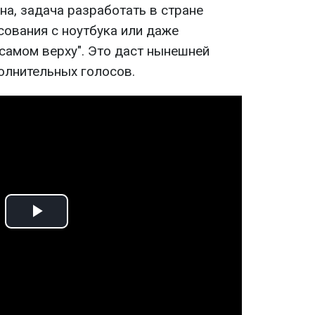
а, задача разработать в стране
сования с ноутбука или даже
самом верху". Это даст нынешней
олнительных голосов.
Play
Video