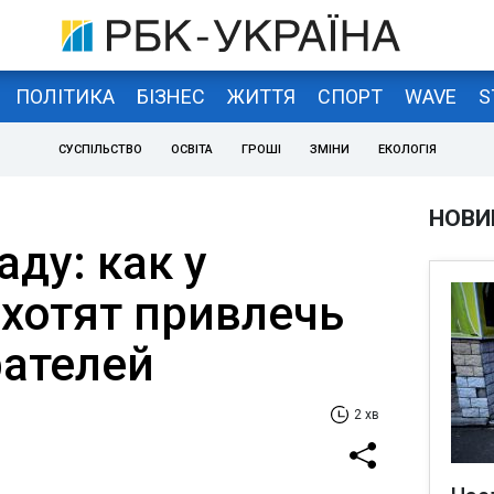
ПОЛІТИКА
БІЗНЕС
ЖИТТЯ
СПОРТ
WAVE
S
СУСПІЛЬСТВО
ОСВІТА
ГРОШІ
ЗМІНИ
ЕКОЛОГІЯ
НОВИ
ду: как у
 хотят привлечь
ателей
2 хв