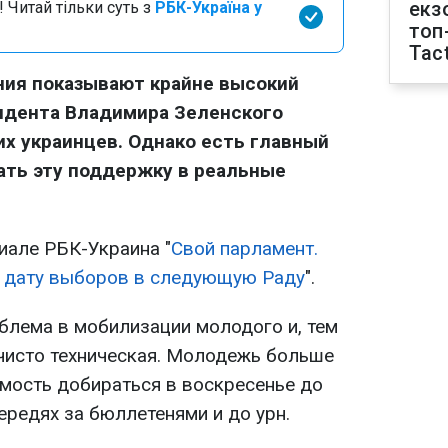
екз
 Читай тільки суть з
РБК-Україна у
топ
Tact
ия показывают крайне высокий
идента Владимира Зеленского
х украинцев. Однако есть главный
вать эту поддержку в реальные
иале РБК-Украина "
Свой парламент.
о дату выборов в следующую Раду
".
облема в мобилизации молодого и, тем
 чисто техническая. Молодежь больше
имость добираться в воскресенье до
чередях за бюллетенями и до урн.