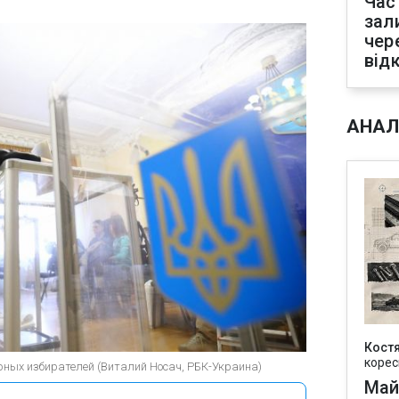
Час
зал
чер
від
АНАЛ
Кост
корес
 юных избирателей (Виталий Носач, РБК-Украина)
Май