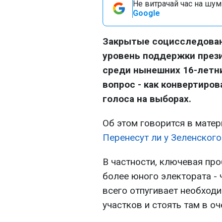
Не витрачай час на шум!
Google
Закрытые социсследован
уровень поддержки през
среди нынешних 16-летни
вопрос - как конвертиро
голоса на выборах.
Об этом говорится в матер
Перенесут ли у Зеленског
В частности, ключевая пр
более юного электората -
всего отпугивает необход
участков и стоять там в о