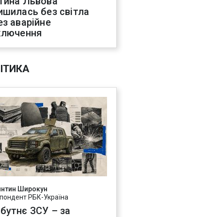
тина Львова
ишилась без світла
ез аварійне
ключення
ІТИКА
янтин Широкун
пондент РБК-Україна
бутнє ЗСУ – за