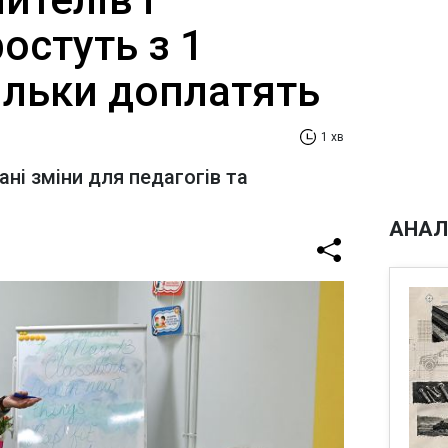
ростуть з 1
ільки доплатять
1 хв
ні зміни для педагогів та
АНАЛ