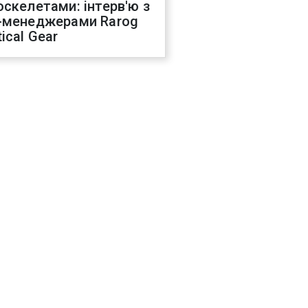
оскелетами: інтерв'ю з
-менеджерами Rarog
ical Gear