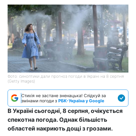
Фото: синоптики дали прогноз погоди в Україні на 8 серпня
(Getty Images)
Стихія не застане зненацька! Слідкуй за
змінами погоди з
РБК-Україна у Google
В Україні сьогодні, 8 серпня, очікується
спекотна погода. Однак більшість
областей накриють дощі з грозами.