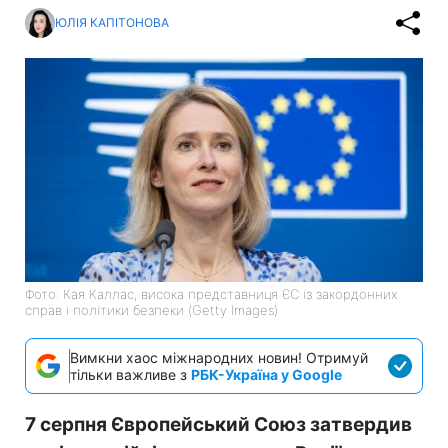
ЮЛІЯ КАПІТОНОВА
Фото: Кая Каллас, висока представниця ЄС із закордонних
справ і політики безпеки (Getty Images)
Вимкни хаос міжнародних новин! Отримуй
тільки важливе з
РБК-Україна у Google
7 серпня Європейський Союз затвердив