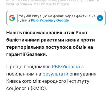
Фото: Київ не готовий до територіальних поступок навіть
після масованих атак РФ (Getty Images)
Розумій ситуацію на фронті через факти, а не
чутки з
РБК-Україна у Google
Навіть після масованих атак Росії
балістичними ракетами кияни проти
територіальних поступок в обмін на
гарантії безпеки.
Про це повідомляє
РБК-Україна
з
посиланням на
результати
опитування
Київського міжнародного інституту
соціології (КМІС).