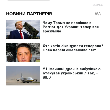
Головна
»
Життя
»
Суспільство