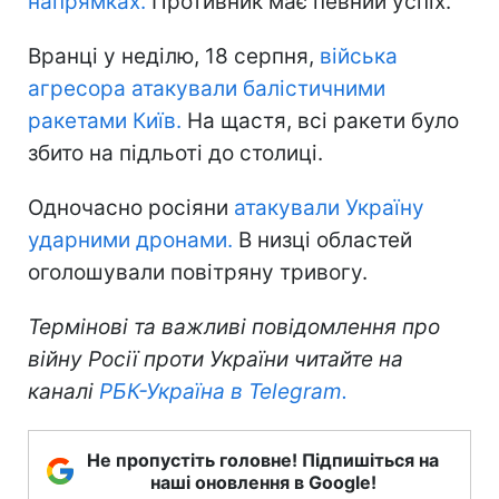
напрямках.
Противник має певний успіх.
Вранці у неділю, 18 серпня,
війська
агресора атакували балістичними
ракетами Київ.
На щастя, всі ракети було
збито на підльоті до столиці.
Одночасно росіяни
атакували Україну
ударними дронами.
В низці областей
оголошували повітряну тривогу.
Термінові та важливі повідомлення про
війну Росії проти України читайте на
каналі
РБК-Україна в Telegram.
Не пропустіть головне! Підпишіться на
наші оновлення в Google!