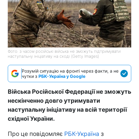
Фото: з часом російські війська не зможуть підтримувати
наступальну ініціативу на сході (Getty Images)
Розумій ситуацію на фронті через факти, а не
чутки з
РБК-Україна у Google
Війська Російської Федерації не зможуть
нескінченно довго утримувати
наступальну ініціативу на всій території
східної України.
Про це повідомляє
РБК-Україна
з