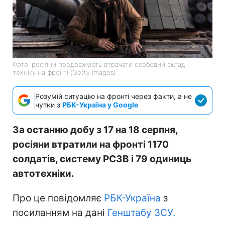
Фото: росіяни продовжують втрачати особовий склад і
техніку на фронті (Getty Images)
Розумій ситуацію на фронті через факти, а не
чутки з
РБК-Україна у Google
За останню добу з 17 на 18 серпня,
росіяни втратили на фронті 1170
солдатів, систему РСЗВ і 79 одиниць
автотехніки.
Про це повідомляє
РБК-Україна
з
посиланням на дані
Генштабу ЗСУ.