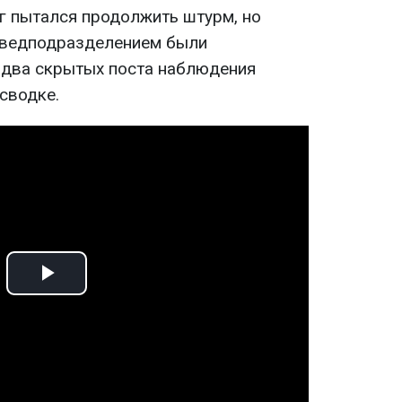
г пытался продолжить штурм, но
азведподразделением были
 два скрытых поста наблюдения
 сводке.
Play
Video