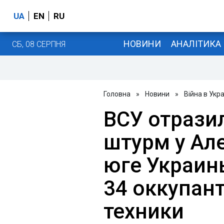
UA
EN
RU
НОВИНИ
АНАЛІТИКА
СБ, 08 СЕРПНЯ
Головна
»
Новини
»
Війна в Укра
ВСУ отрази
штурм у Ал
юге Украин
34 оккупант
техники