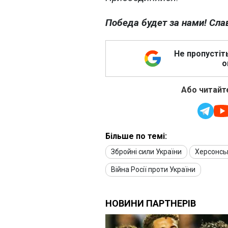
Победа будет за нами! Сла
Не пропустіт
о
Або читайте
Більше по темі:
Збройні сили України
Херсонсь
Війна Росії проти України