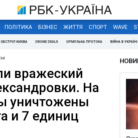
ПОЛІТИКА
БІЗНЕС
ЖИТТЯ
СПОРТ
WAVE
S
ОБСТРІЛ КИЄВА
DRONE DEALS
ОРМУЗЬКА ПРОТОКА
ВІЙНА В УКРАЇНІ
їні
НОВИ
ли вражеский
ександровки. На
ы уничтожены
а и 7 единиц