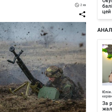
Оку
бал
2 хв
цей
АНАЛ
Юлія
керів
За р
жал