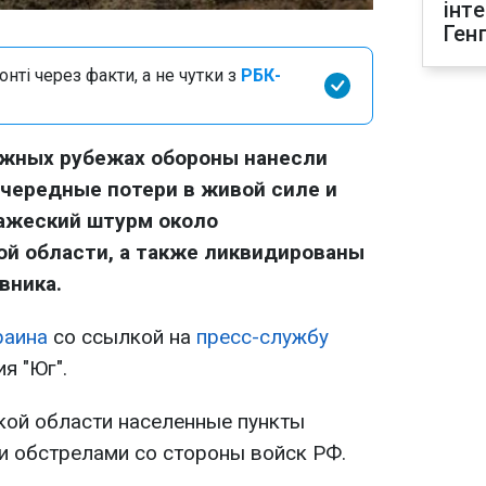
інт
Ген
нті через факти, а не чутки з
РБК-
южных рубежах обороны нанесли
чередные потери в живой силе и
ражеский штурм около
ой области, а также ликвидированы
вника.
раина
со ссылкой на
пресс-службу
я "Юг".
ской области населенные пункты
и обстрелами со стороны войск РФ.