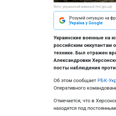
Фото: украинский военный (mil.gov.ua)
Розумій ситуацію на фро
Україна у Google
Украинские военные на 
российским оккупантам о
технике. Был отражен в
Александровки Херсонск
посты наблюдения проти
Об этом сообщает
РБК-Ук
Оперативного командовани
Отмечается, что в Херсон
находятся под постоянным