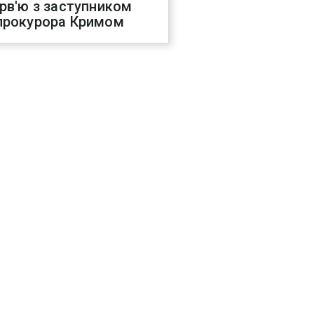
ерв'ю з заступником
прокурора Кримом