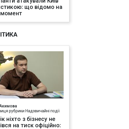
панти атакували Київ
істикою: що відомо на
 момент
ІТИКА
 Акимова
ниця рубрики Надзвичайні події
ік ніхто з бізнесу не
івся на тиск офіційно: