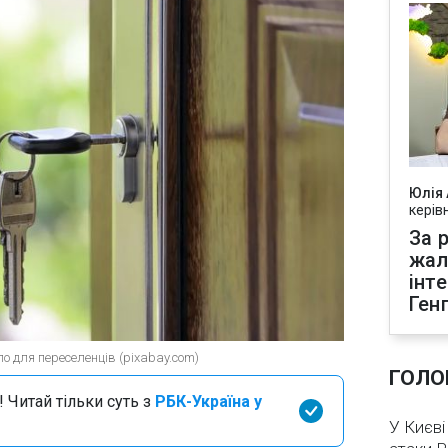
Юлія
керів
За р
жал
інт
Ген
ло для переселенців (pixabay.com)
ГОЛО
 Читай тільки суть з
РБК-Україна у
У Києві