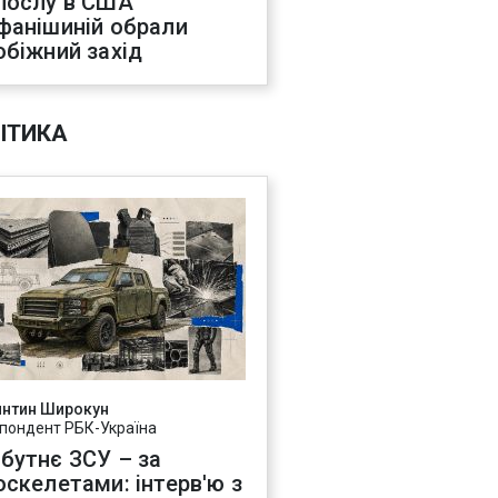
послу в США
фанішиній обрали
обіжний захід
ІТИКА
янтин Широкун
пондент РБК-Україна
бутнє ЗСУ – за
оскелетами: інтерв'ю з