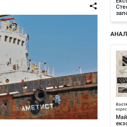
Екс
Сте
зап
АНАЛ
Кост
корес
Май
екз