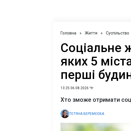
Головна
»
Життя
»
Суспільство
Соціальне ж
яких 5 міст
перші будин
13:25 06.08.2026 Чт
Хто зможе отримати соц
ТЕТЯНА ВЕРЕМЄЄВА