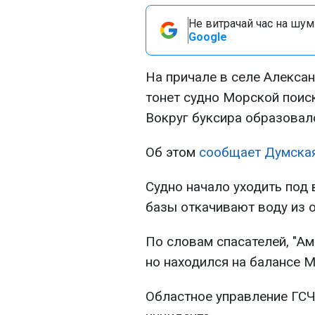
Не витрачай час на шум!
Google
На причале в селе Алекса
тонет судно Морской поис
Вокруг буксира образовал
Об этом
сообщает Думска
Судно начало уходить под 
базы откачивают воду из 
По словам спасателей, "Ам
но находился на балансе 
Областное управление ГСЧ