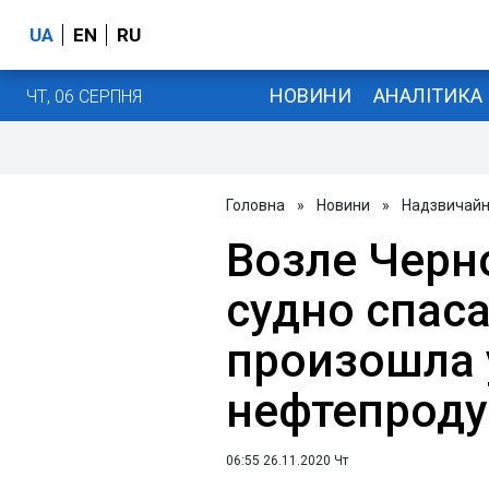
UA
EN
RU
НОВИНИ
АНАЛІТИКА
ЧТ, 06 СЕРПНЯ
Головна
»
Новини
»
Надзвичайні
Возле Черн
судно спаса
произошла 
нефтепроду
06:55 26.11.2020 Чт