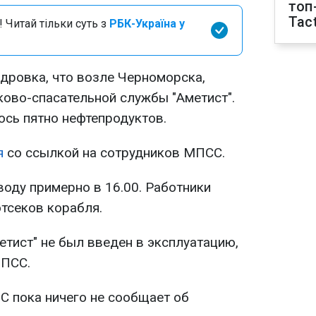
топ
Tact
 Читай тільки суть з
РБК-Україна у
ндровка, что возле Черноморска,
ково-спасательной службы "Аметист".
ось пятно нефтепродуктов.
я
со ссылкой на сотрудников МПСС.
воду примерно в 16.00. Работники
отсеков корабля.
етист" не был введен в эксплуатацию,
МПСС.
С пока ничего не сообщает об