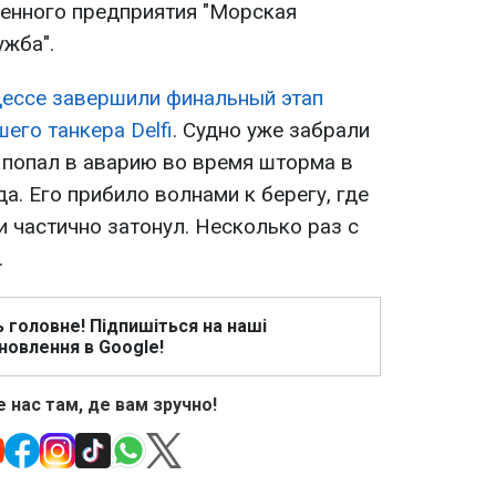
зенного предприятия "Морская
ужба".
дессе завершили финальный этап
его танкера Delfi
. Судно уже забрали
р попал в аварию во время шторма в
а. Его прибило волнами к берегу, где
и частично затонул. Несколько раз с
.
ь головне! Підпишіться на наші
новлення в Google!
 нас там, де вам зручно!