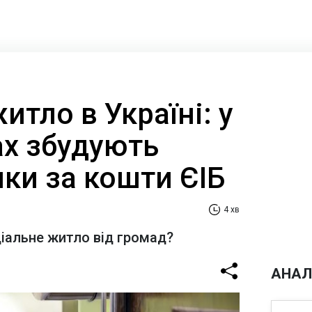
итло в Україні: у
ах збудують
ки за кошти ЄІБ
4 хв
іальне житло від громад?
АНАЛ