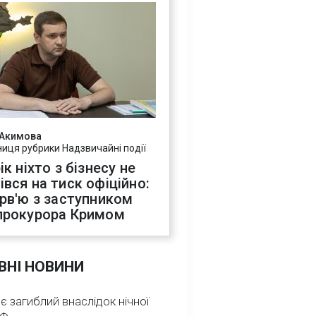
 Акимова
ниця рубрики Надзвичайні події
ік ніхто з бізнесу не
івся на тиск офіційно:
ерв'ю з заступником
прокурора Кримом
ВНІ НОВИНИ
 є загиблий внаслідок нічної