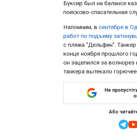
Буксир был на балансе ка
поисково-спасательная сл
Напомним, в
сентябре в О
работ по подъему затонувш
с пляжа "Дельфин". Танке
конце ноября прошлого год
он зацепился за волнорез 
танкера вытекало горючее
Не пропустіт
о
Або читайте