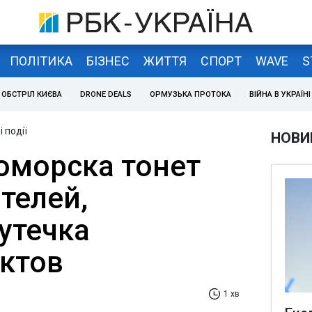
ПОЛІТИКА
БІЗНЕС
ЖИТТЯ
СПОРТ
WAVE
S
ОБСТРІЛ КИЄВА
DRONE DEALS
ОРМУЗЬКА ПРОТОКА
ВІЙНА В УКРАЇНІ
 події
НОВИ
оморска тонет
телей,
утечка
ктов
1 хв