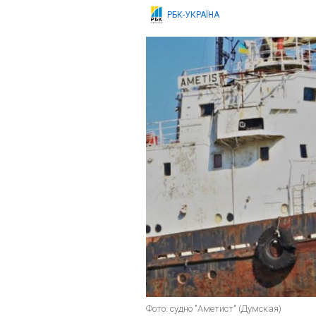
РБК-УКРАЇНА
Фото: судно "Аметист" (Думская)