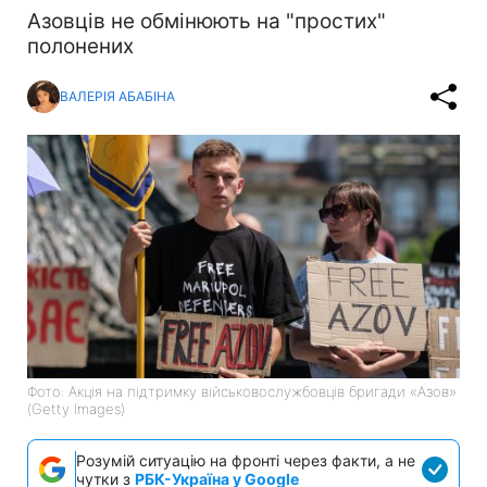
Азовців не обмінюють на "простих"
полонених
ВАЛЕРІЯ АБАБІНА
Фото: Акція на підтримку військовослужбовців бригади «Азов»
(Getty Images)
Розумій ситуацію на фронті через факти, а не
чутки з
РБК-Україна у Google