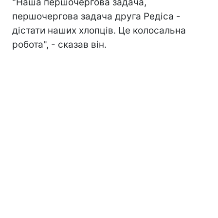
"Наша першочергова задача,
першочергова задача друга Редіса -
дістати наших хлопців. Це колосальна
робота", - сказав він.