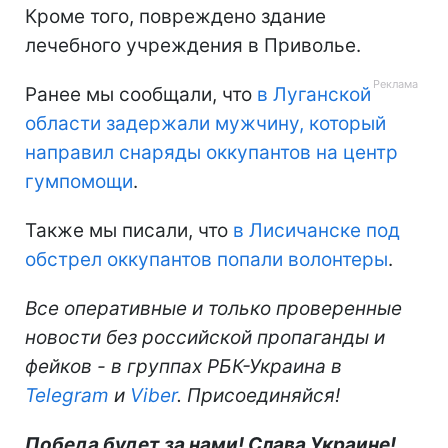
Кроме того, повреждено здание
лечебного учреждения в Приволье.
Ранее мы сообщали, что
в Луганской
области задержали мужчину, который
направил снаряды оккупантов на центр
гумпомощи
.
Также мы писали, что
в Лисичанске под
обстрел оккупантов попали волонтеры
.
Все оперативные и только проверенные
новости без российской пропаганды и
фейков - в группах РБК-Украина в
Telegram
и
Viber
. Присоединяйся!
Победа будет за нами! Слава Украине!