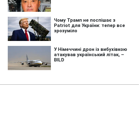
Головна
»
Новини
»
У світі
У Польщі вандали пошкодили
український військовий
меморіал, посольство
відреагувало