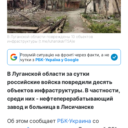
В Луганской области повреждены 10 объектов
инфраструктуры (t.me/luhanskaVTSA)e
Розумій ситуацію на фронті через факти, а не
чутки з
РБК-Україна у Google
В Луганской области за сутки
российские войска повредили десять
объектов инфраструктуры. В частности,
среди них - нефтеперерабатывающий
завод и больница в Лисичанске
Об этом сообщает
РБК-Украина
со