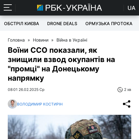
UA
ОБСТРІЛ КИЄВА
DRONE DEALS
ОРМУЗЬКА ПРОТОКА
Головна
»
Новини
»
Війна в Україні
Воїни ССО показали, як
знищили взвод окупантів на
"промці" на Донецькому
напрямку
08:01 26.02.2025 Ср
2 хв
ВОЛОДИМИР КОСТИРІН