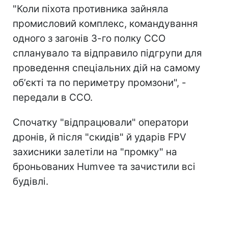
"Коли піхота противника зайняла
промисловий комплекс, командування
одного з загонів 3-го полку ССО
спланувало та відправило підгрупи для
проведення спеціальних дій на самому
обʼєкті та по периметру промзони", -
передали в ССО.
Спочатку "відпрацювали" оператори
дронів, й після "скидів" й ударів FPV
захисники залетіли на "промку" на
броньованих Humvee та зачистили всі
будівлі.