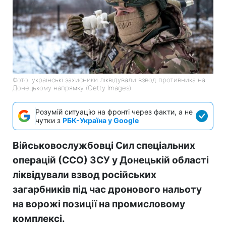
Фото: українські захисники ліквідували взвод противника на
Донецькому напрямку (Getty Images)
Розумій ситуацію на фронті через факти, а не
чутки з
РБК-Україна у Google
Військовослужбовці Сил спеціальних
операцій (ССО) ЗСУ у Донецькій області
ліквідували взвод російських
загарбників під час дронового нальоту
на ворожі позиції на промисловому
комплексі.