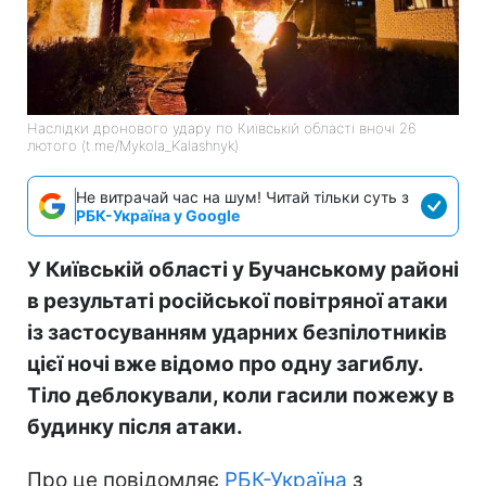
Наслідки дронового удару по Київській області вночі 26
лютого (t.me/Mykola_Kalashnyk)
Не витрачай час на шум! Читай тільки суть з
РБК-Україна у Google
У Київській області у Бучанському районі
в результаті російської повітряної атаки
із застосуванням ударних безпілотників
цієї ночі вже відомо про одну загиблу.
Тіло деблокували, коли гасили пожежу в
будинку після атаки.
Про це повідомляє
РБК-Україна
з