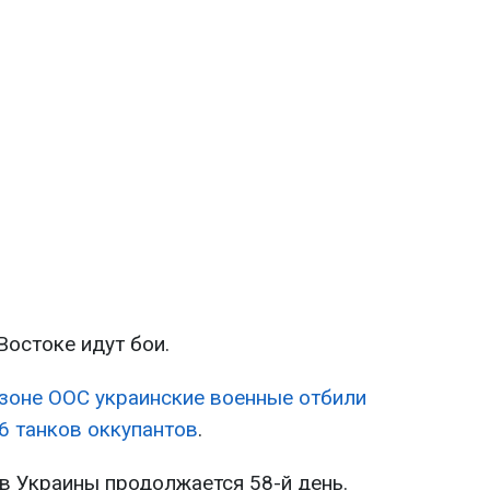
Востоке идут бои.
 зоне ООС украинские военные отбили
 6 танков оккупантов
.
в Украины продолжается 58-й день.