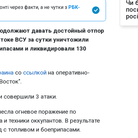
Чи 
нті через факти, а не чутки з
РБК-
пос
рос
родолжают давать достойный отпор
стоке ВСУ за сутки уничтожили
ипасами и ликвидировали 130
раина
со
ссылкой
на оперативно-
Восток".
и совершили 3 атаки.
несла огневое поражение по
 и техники оккупантов. В результате
д с топливом и боеприпасами.