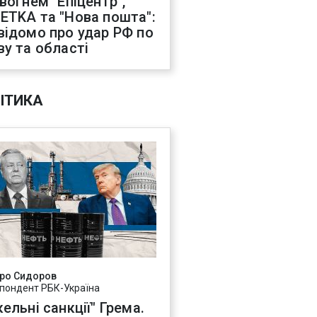
 вогнем "Епіцентр",
ETKA та "Нова пошта":
відомо про удар РФ по
ву та області
ІТИКА
ро Сидоров
пондент РБК-Україна
ельні санкції" Грема.