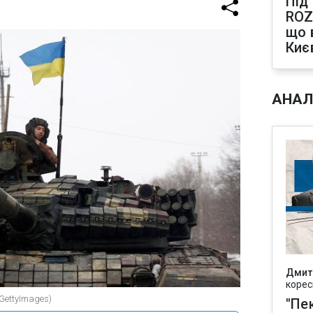
Під
ROZ
що 
Киє
АНАЛ
Дмит
корес
GettyImages)
"Пек