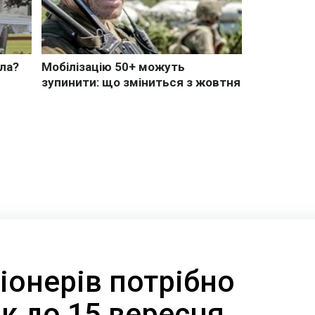
іонерів потрібно
к до 15 вересня