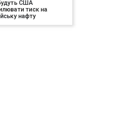
будуть США
илювати тиск на
ійську нафту