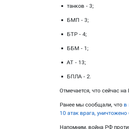
танков - 3;
БМП - 3;
БТР - 4;
ББМ - 1;
АТ - 13;
БПЛА - 2.
Отмечается, что сейчас на 
Ранее мы сообщали, что
в
10 атак врага, уничтожено
Напомним, война РФ проти