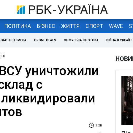
ПОЛІТИКА
БІЗНЕС
ЖИТТЯ
СПОРТ
WAVE
S
ОБСТРІЛ КИЄВА
DRONE DEALS
ОРМУЗЬКА ПРОТОКА
ВІЙНА В УКРАЇНІ
їні
НОВИ
 ВСУ уничтожили
склад с
 ликвидировали
нтов
1 хв