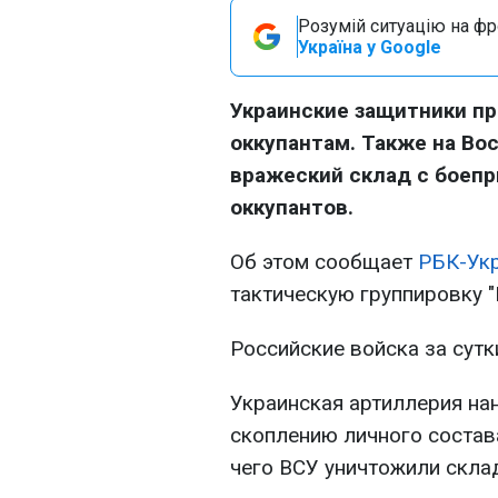
Розумій ситуацію на фро
Україна у Google
Украинские защитники п
оккупантам. Также на Во
вражеский склад с боепр
оккупантов.
Об этом сообщает
РБК-Ук
тактическую группировку "
Российские войска за сутк
Украинская артиллерия на
скоплению личного состава
чего ВСУ уничтожили скла