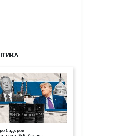
ІТИКА
ро Сидоров
пондент РБК-Україна