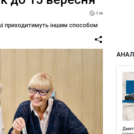
2 хв
оші приходитимуть іншим способом
АНАЛ
Дмит
корес