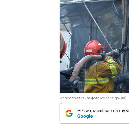
Иллюстративное фото (cv.dsns.gov.ua)
Не витрачай час на шум!
Google