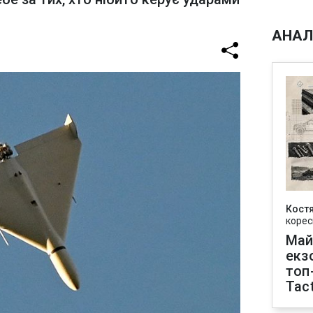
АНАЛ
Кост
корес
Май
екз
топ
Tact