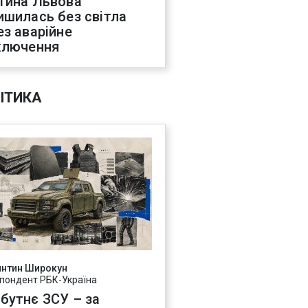
тина Львова
ишилась без світла
ез аварійне
ключення
ІТИКА
янтин Широкун
пондент РБК-Україна
бутнє ЗСУ – за