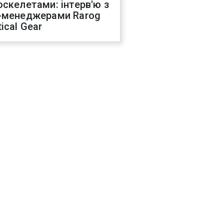
оскелетами: інтерв'ю з
-менеджерами Rarog
ical Gear