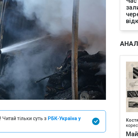
Час
зал
чер
від
АНАЛ
 Читай тільки суть з
РБК-Україна у
Кост
корес
Май