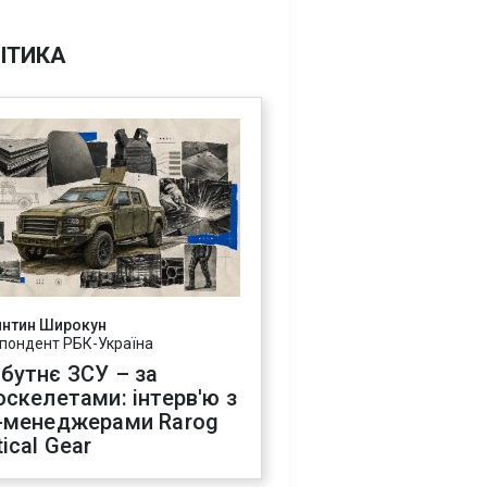
ІТИКА
янтин Широкун
пондент РБК-Україна
бутнє ЗСУ – за
оскелетами: інтерв'ю з
-менеджерами Rarog
ical Gear