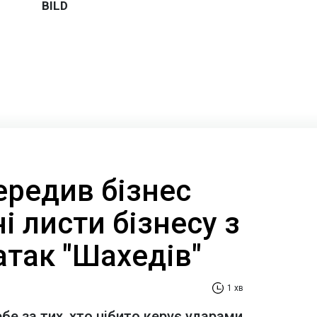
ередив бізнес
і листи бізнесу з
атак "Шахедів"
1 хв
е за тих, хто нібито керує ударами