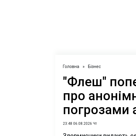
Головна
»
Бізнес
"Флеш" поп
про анонімн
погрозами 
23:48 06.08.2026 Чт
Зловмисники видають себ