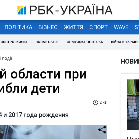
ПОЛІТИКА
БІЗНЕС
ЖИТТЯ
СПОРТ
WAVE
S
ОБСТРІЛ КИЄВА
DRONE DEALS
ОРМУЗЬКА ПРОТОКА
ВІЙНА В УКРАЇНІ
 події
НОВИ
й области при
ибли дети
2 хв
4 и 2017 года рождения