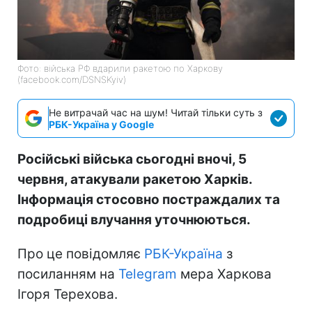
Фото: війська РФ вдарили ракетою по Харкову
(facebook.com/DSNSKyiv)
Не витрачай час на шум! Читай тільки суть з
РБК-Україна у Google
Російські війська сьогодні вночі, 5
червня, атакували ракетою Харків.
Інформація стосовно постраждалих та
подробиці влучання уточнюються.
Про це повідомляє
РБК-Україна
з
посиланням на
Telegram
мера Харкова
Ігоря Терехова.