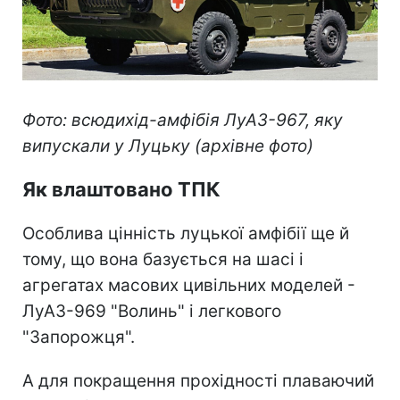
Фото: всюдихід-амфібія ЛуАЗ-967, яку
випускали у Луцьку (архівне фото)
Як влаштовано ТПК
Особлива цінність луцької амфібії ще й
тому, що вона базується на шасі і
агрегатах масових цивільних моделей -
ЛуАЗ-969 "Волинь" і легкового
"Запорожця".
А для покращення прохідності плаваючий