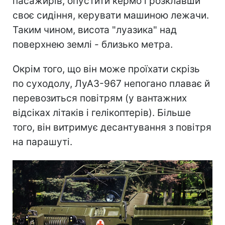
пасажирів, опустити кермо і розклавши
своє сидіння, керувати машиною лежачи.
Таким чином, висота "луазика" над
поверхнею землі - близько метра.
Окрім того, що він може проїхати скрізь
по суходолу, ЛуАЗ-967 непогано плаває й
перевозиться повітрям (у вантажних
відсіках літаків і гелікоптерів). Більше
того, він витримує десантування з повітря
на парашуті.