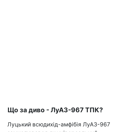
Що за диво - ЛуАЗ-967 ТПК?
Луцький всюдихід-амфібія ЛуАЗ-967