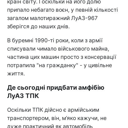
країн світу. І оскільки на його долю
припало небагато воєн, у певній кількості
загалом малотиражний ЛуАЗ-967
зберігся до наших днів.
В буремні 1990-ті роки, коли з армії
списували чимало військового майна,
частина цих машин просто з консервації
потрапила "на гражданку" - у цивільне
життя.
Де сьогодні придбати амфібію
ЛуАЗ ТПК
Оскільки ТПК дійсно є армійським
транспортером, він, м’яко кажучи, не
дуже практичний як автомобіль