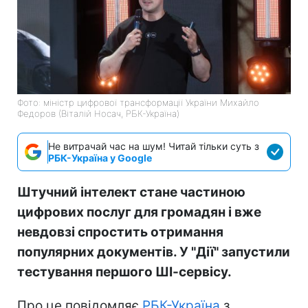
Фото: міністр цифрової трансформації України Михайло
Федоров (Віталій Носач, РБК-Україна)
Не витрачай час на шум! Читай тільки суть з
РБК-Україна у Google
Штучний інтелект стане частиною
цифрових послуг для громадян і вже
невдовзі спростить отримання
популярних документів. У "Дії" запустили
тестування першого ШІ-сервісу.
Про це повідомляє
РБК-Україна
з