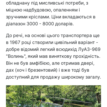
обладнану під мисливські потреби, з
міцною надбудовою, опаленням і
зручними кріслами. Ціни вкладаються в
діапазон 3000 - 8000 доларів.
До речі, на основі цього транспортера ще
в 1967 році створили цивільний варіант -
добре відомий легкий всюдихід ЛуАЗ-969
"Волинь", який мав виняткову прохідність.
Він не був амфібією, але отримав двері,
дах (хоч і брезентовий) і вже тоді був
доступний для продажу широкому загалу.