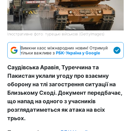
Ілюстративне фото: турецькі військові (GettyImages)
Вимкни хаос міжнародних новин! Отримуй
тільки важливе з
РБК-Україна у Google
Саудівська Аравія, Туреччина та
Пакистан уклали угоду про взаємну
оборону на тлі загострення ситуації на
Близькому Сході. Документ передбачає,
що напад на одного з учасників
розглядатиметься як атака на всіх
трьох.