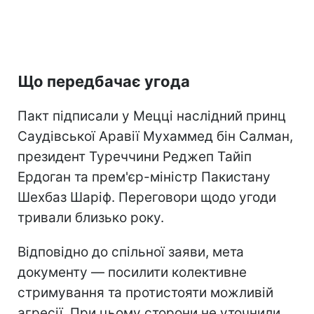
Що передбачає угода
Пакт підписали у Мецці наслідний принц
Саудівської Аравії Мухаммед бін Салман,
президент Туреччини Реджеп Тайіп
Ердоган та прем'єр-міністр Пакистану
Шехбаз Шаріф. Переговори щодо угоди
тривали близько року.
Відповідно до спільної заяви, мета
документу — посилити колективне
стримування та протистояти можливій
агресії. При цьому сторони не уточнили,