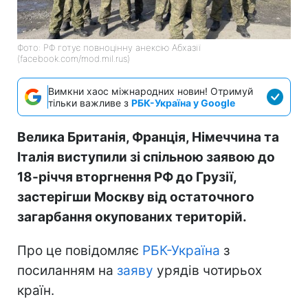
Фото: РФ готує повноцінну анексію Абхазії
(facebook.com/mod.mil.rus)
Вимкни хаос міжнародних новин! Отримуй
тільки важливе з
РБК-Україна у Google
Велика Британія, Франція, Німеччина та
Італія виступили зі спільною заявою до
18-річчя вторгнення РФ до Грузії,
застерігши Москву від остаточного
загарбання окупованих територій.
Про це повідомляє
РБК-Україна
з
посиланням на
заяву
урядів чотирьох
країн.