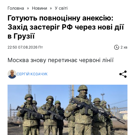
Головна
»
Новини
»
У світі
Готують повноцінну анексію:
Захід застеріг РФ через нові дії
в Грузії
22:50 07.08.2026 Пт
2 хв
Москва знову перетинає червоні лінії
СЕРГІЙ КОЗАЧУК