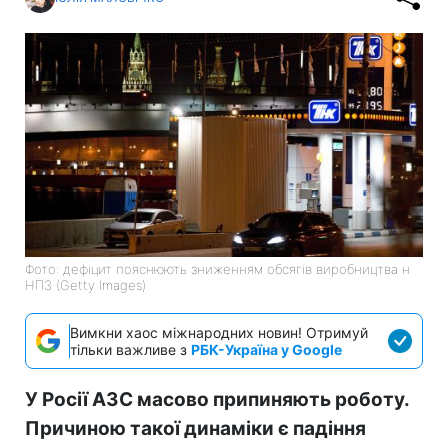
Фото: дефіцит пояснюють зниженням обсягів виробництва н
НПЗ (Getty Images)
Вимкни хаос міжнародних новин! Отримуй
тільки важливе з
РБК-Україна у Google
У Росії АЗС масово припиняють роботу.
Причиною такої динаміки є падіння