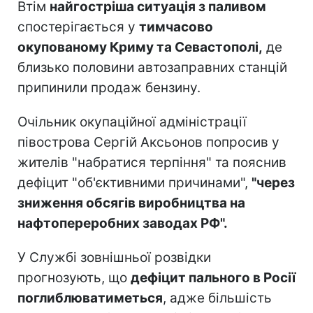
Втім
найгостріша ситуація з паливом
спостерігається у
тимчасово
окупованому Криму та Севастополі,
де
близько половини автозаправних станцій
припинили продаж бензину.
Очільник окупаційної адміністрації
півострова Сергій Аксьонов попросив у
жителів "набратися терпіння" та пояснив
дефіцит "об'єктивними причинами",
"через
зниження обсягів виробництва на
нафтопереробних заводах РФ".
У Службі зовнішньої розвідки
прогнозують, що
дефіцит пального в Росії
поглиблюватиметься
, адже більшість