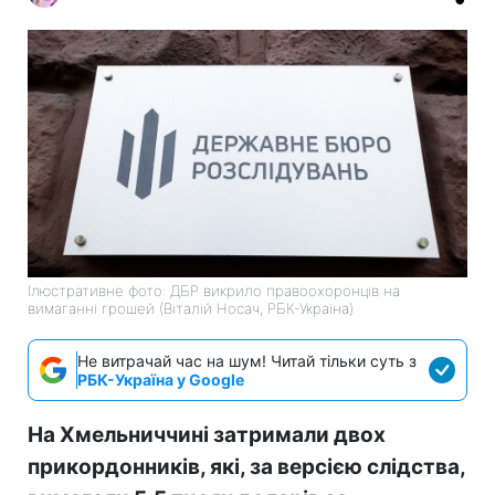
Ілюстративне фото: ДБР викрило правоохоронців на
вимаганні грошей (Віталій Носач, РБК-Україна)
Не витрачай час на шум! Читай тільки суть з
РБК-Україна у Google
На Хмельниччині затримали двох
прикордонників, які, за версією слідства,