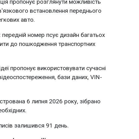
иція пропонує розглянути можливість
в'язкового встановлення переднього
гкових авто.
: передній номер псує дизайн багатьох
дити до пошкодження транспортних
 ідеї пропонує використовувати сучасні
(відеоспостереження, бази даних, VIN-
єстрована 6 липня 2026 року, зібрано
еобхідних.
дписів залишився 91 день.