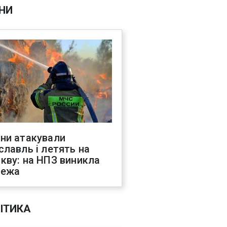
НИ
ни атакували
славль і летять на
кву: на НПЗ виникла
жежа
ІТИКА