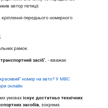
ажив автор петиції.
и, кріплення переднього номерного
;
альних рамок.
транспортний засіб
", - вважає
"красивий" номер на авто? У МВС
фри онлайн
них умовах
існує достатньо технічних
нспортних засобів
, зокрема: