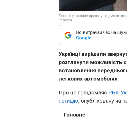
Дехто з українців пропонує відмовитись
Images)
Не витрачай час на шум!
Google
Українці вирішили зверну
розглянути можливість с
встановлення переднього
легкових автомобілях.
Про це повідомляє
РБК-Ук
петицію
, опубліковану на п
Головне
: