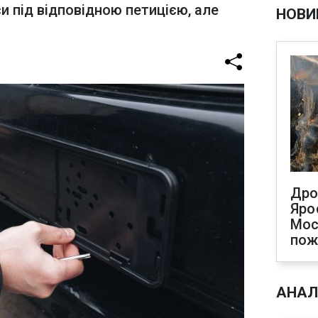
и під відповідною петицією, але
НОВИ
Дро
Яро
Мос
по
АНАЛ