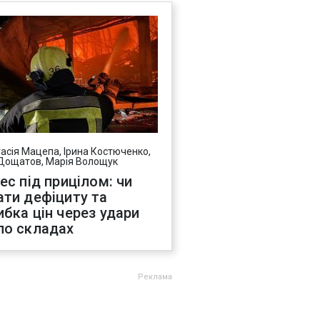
асія Мацепа, Ірина Костюченко,
Дощатов, Марія Волощук
нес під прицілом: чи
ати дефіциту та
ибка цін через удари
по складах