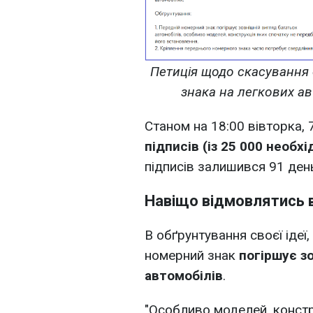
Петиція щодо скасування
знака на легкових а
Станом на 18:00 вівторка, 
підписів (із 25 000 необхі
підписів залишився 91 ден
Навіщо відмовлятись 
В обґрунтування своєї ідеї
номерний знак
погіршує з
автомобілів
.
"Особливо моделей, констр