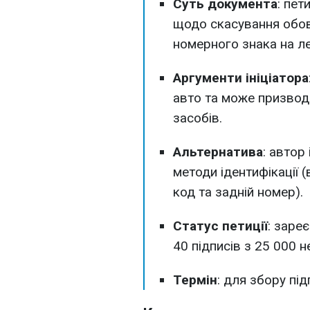
Суть документа
: пет
щодо скасування обо
номерного знака на ле
Аргументи ініціатора
авто та може призво
засобів.
Альтернатива
: автор
методи ідентифікації 
код та задній номер).
Статус петиції
: заре
40 підписів з 25 000 н
Термін
: для збору пі