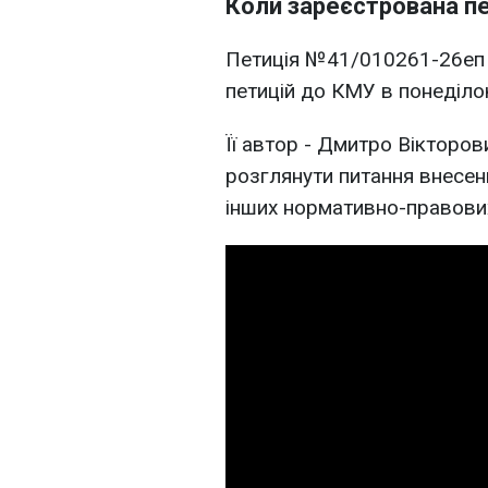
Коли зареєстрована пет
Петиція №41/010261-26еп 
петицій до КМУ в понеділок
Її автор - Дмитро Вікторов
розглянути питання внесен
інших нормативно-правових