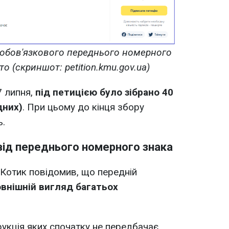
 обов'язкового переднього номерного
вто
(скриншот: petition.kmu.gov.ua)
7 липня,
під петицією було зібрано 40
дних)
. При цьому до кінця збору
ь.
від переднього номерного знака
, Котик повідомив, що передній
овнішній вигляд багатьох
укція яких спочатку не передбачає