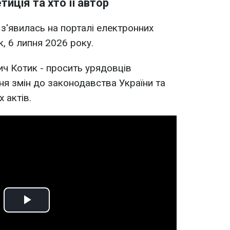
иція та хто її автор
з'явилась на порталі електронних
, 6 липня 2026 року.
ич Котик - просить урядовців
ня змін до законодавства України та
 актів.
Play