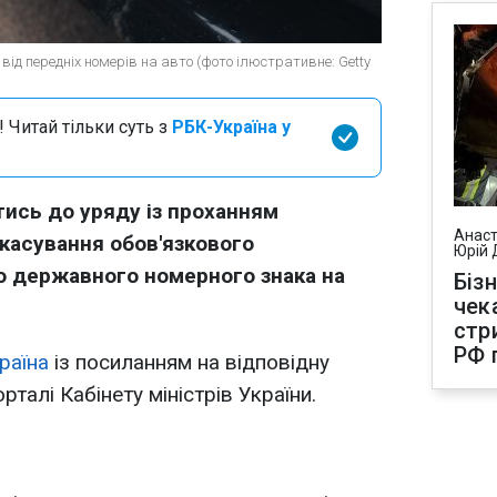
 від передніх номерів на авто (фото ілюстративне: Getty
 Читай тільки суть з
РБК-Україна у
тись до уряду із проханням
Анаст
касування обов'язкового
Юрій 
 державного номерного знака на
Біз
чек
стр
РФ 
раїна
із посиланням на відповідну
орталі Кабінету міністрів України.