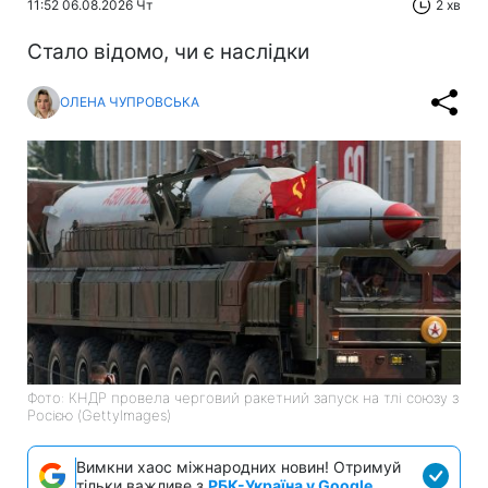
11:52 06.08.2026 Чт
2 хв
Стало відомо, чи є наслідки
ОЛЕНА ЧУПРОВСЬКА
Фото: КНДР провела черговий ракетний запуск на тлі союзу з
Росією (GettyImages)
Вимкни хаос міжнародних новин! Отримуй
тільки важливе з
РБК-Україна у Google