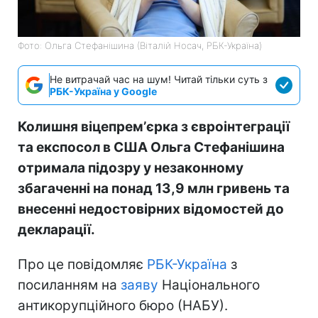
Фото: Ольга Стефанішина (Віталій Носач, РБК-Україна)
Не витрачай час на шум! Читай тільки суть з
РБК-Україна у Google
Колишня віцепремʼєрка з євроінтеграції
та експосол в США Ольга Стефанішина
отримала підозру у незаконному
збагаченні на понад 13,9 млн гривень та
внесенні недостовірних відомостей до
декларації.
Про це повідомляє
РБК-Україна
з
посиланням на
заяву
Національного
антикорупційного бюро (НАБУ).