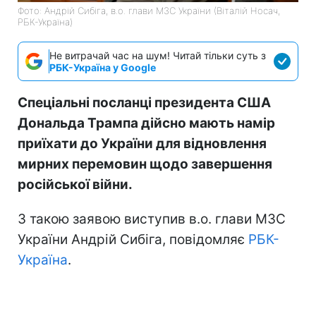
Фото: Андрій Сибіга, в.о. глави МЗС України (Віталій Носач,
РБК-Україна)
Не витрачай час на шум! Читай тільки суть з
РБК-Україна у Google
Спеціальні посланці президента США
Дональда Трампа дійсно мають намір
приїхати до України для відновлення
мирних перемовин щодо завершення
російської війни.
З такою заявою виступив в.о. глави МЗС
України Андрій Сибіга, повідомляє
РБК-
Україна
.