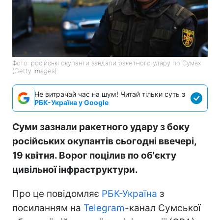
Фото: російські окупанти завдали ракетного удару по Сумах
(Getty Images)
Не витрачай час на шум! Читай тільки суть з
РБК-Україна у Google
Суми зазнали ракетного удару з боку
російських окупантів сьогодні ввечері,
19 квітня. Ворог поцілив по об'єкту
цивільної інфраструктури.
Про це повідомляє
РБК-Україна
з
посиланням на
Telegram
-канал Сумської