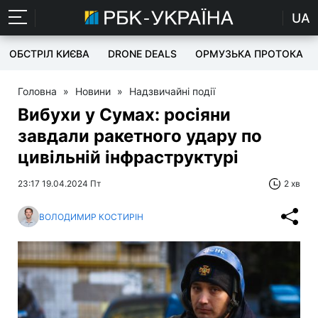
UA
ОБСТРІЛ КИЄВА
DRONE DEALS
ОРМУЗЬКА ПРОТОКА
Головна
»
Новини
»
Надзвичайні події
Вибухи у Сумах: росіяни
завдали ракетного удару по
цивільній інфраструктурі
23:17 19.04.2024 Пт
2 хв
ВОЛОДИМИР КОСТИРІН