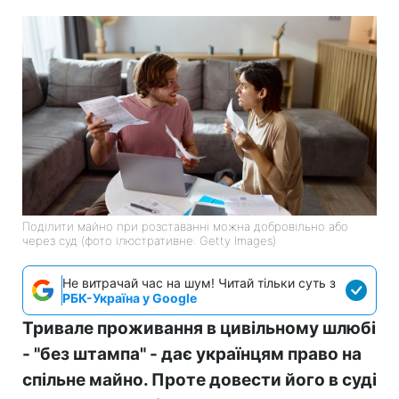
Поділити майно при розставанні можна добровільно або
через суд (фото ілюстративне: Getty Images)
Не витрачай час на шум! Читай тільки суть з
РБК-Україна у Google
Тривале проживання в цивільному шлюбі
- "без штампа" - дає українцям право на
спільне майно. Проте довести його в суді