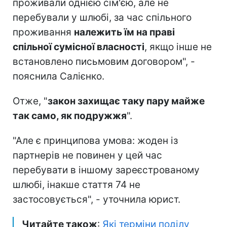
проживали однією сім'єю, але не
перебували у шлюбі, за час спільного
проживання
належить їм на праві
спільної сумісної власності
, якщо інше не
встановлено письмовим договором", -
пояснила Салієнко.
Отже, "
закон захищає таку пару майже
так само, як подружжя
".
"Але є принципова умова: жоден із
партнерів не повинен у цей час
перебувати в іншому зареєстрованому
шлюбі, інакше стаття 74 не
застосовується", - уточнила юрист.
Читайте також
:
Які терміни поділу