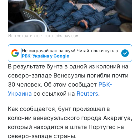
Иллюстративное фото (pixabay.com)
Не витрачай час на шум! Читай тільки суть з
РБК-Україна у Google
В результате бунта в одной из колоний на
северо-западе Венесуэлы погибли почти
30 человек. Об этом сообщает
РБК-
Украина
со ссылкой на
Reuters
.
Как сообщается, бунт произошел в
колонии венесуэльского города Акаригуа,
который находится в штате Португес на
северо-западе страны.