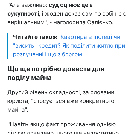
"Але важливо:
суд оцінює це в
сукупності
, і жоден доказ сам по собі не є
вирішальним", - наголосила Салієнко.
Читайте також
:
Квартира в іпотеці чи
"висить" кредит? Як поділити житло при
розлученні і що з боргом
Що ще потрібно довести для
поділу майна
Другий рівень складності, за словами
юриста, "стосується вже конкретного
майна".
"Навіть якщо факт проживання однією
сім'єю доведено, цього ще недостатньо,