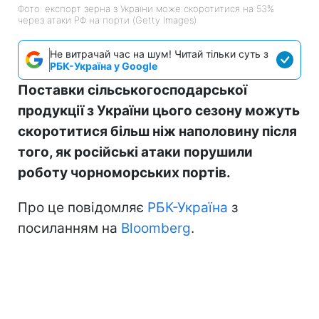
Фото: експорт зерна з України може скоротитися на 53%
через атаки РФ на порти (Getty Images)
Не витрачай час на шум! Читай тільки суть з
РБК-Україна у Google
Поставки сільськогосподарської
продукції з України цього сезону можуть
скоротитися більш ніж наполовину після
того, як російські атаки порушили
роботу чорноморських портів.
Про це повідомляє
РБК-Україна
з
посиланням на
Bloomberg
.