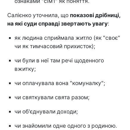
ознаками "сім'ї" як поняття.
Салієнко уточнила, що
показові дрібниці,
на які суди справді звертають увагу
:
як людина сприймала житло (як "своє"
чи як тимчасовий прихисток);
чи були в неї там речі щоденного
вжитку;
чи оплачувала вона "комуналку";
чи святкували свята разом;
чи об'єднували доходи;
чи знайомили одне одного з родиною.