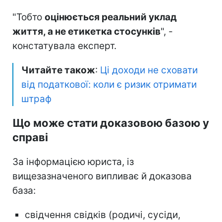
"Тобто
оцінюється реальний уклад
життя, а не етикетка стосунків
", -
констатувала експерт.
Читайте також
:
Ці доходи не сховати
від податкової: коли є ризик отримати
штраф
Що може стати доказовою базою у
справі
За інформацією юриста, із
вищезазначеного випливає й доказова
база:
свідчення свідків (родичі, сусіди,