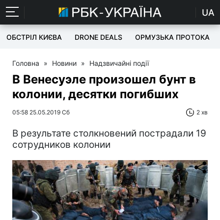
UA
ОБСТРІЛ КИЄВА
DRONE DEALS
ОРМУЗЬКА ПРОТОКА
Головна
»
Новини
»
Надзвичайні події
В Венесуэле произошел бунт в
колонии, десятки погибших
05:58 25.05.2019 Сб
2 хв
В результате столкновений пострадали 19
сотрудников колонии