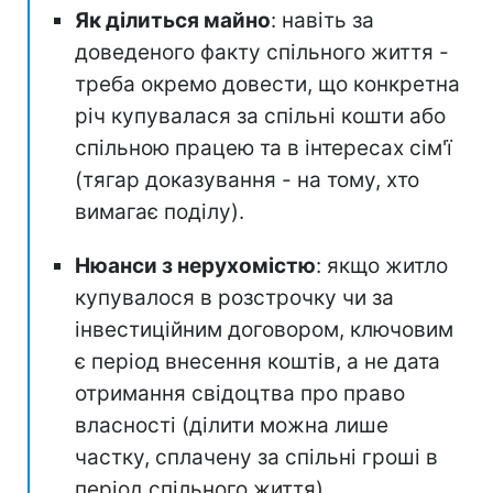
Як ділиться майно
: навіть за
доведеного факту спільного життя -
треба окремо довести, що конкретна
річ купувалася за спільні кошти або
спільною працею та в інтересах сім'ї
(тягар доказування - на тому, хто
вимагає поділу).
Нюанси з нерухомістю
: якщо житло
купувалося в розстрочку чи за
інвестиційним договором, ключовим
є період внесення коштів, а не дата
отримання свідоцтва про право
власності (ділити можна лише
частку, сплачену за спільні гроші в
період спільного життя).