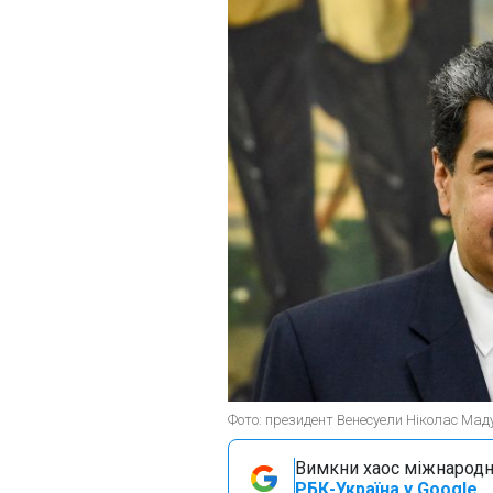
Фото: президент Венесуели Ніколас Маду
Вимкни хаос міжнародн
РБК-Україна у Google