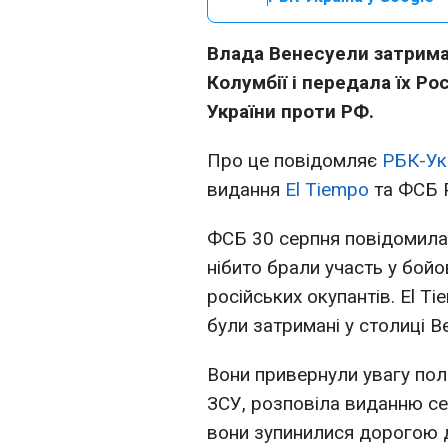
Влада Венесуели затрима
Колумбії і передала їх Ро
України проти РФ.
Про це повідомляє
РБК-Ук
видання
El Tiempo
та ФСБ 
ФСБ 30 серпня повідомила,
нібито брали участь у бойо
російських окупантів. El T
були затримані у столиці В
Вони привернули увагу полі
ЗСУ, розповіла виданню се
вони зупинилися дорогою 