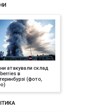
НИ
ни атакували склад
berries в
теринбурзі (фото,
ео)
ІТИКА