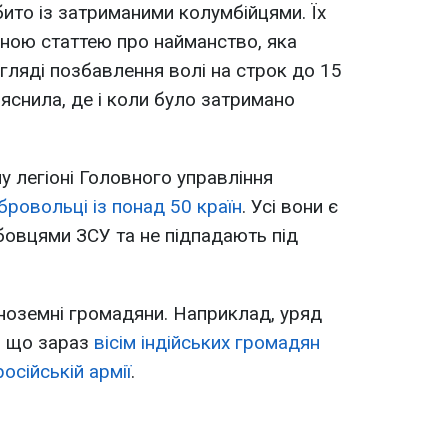
бито із затриманими колумбійцями. Їх
ьною статтею про найманство, яка
гляді позбавлення волі на строк до 15
яснила, де і коли було затримано
 легіоні Головного управління
ровольці із понад 50 країн
. Усі вони є
овцями ЗСУ та не підпадають під
 іноземні громадяни. Наприклад, уряд
, що зараз
вісім індійських громадян
осійській армії
.