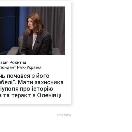
асія Рокитна
пондент РБК-Україна
нь почався з його
ибелі". Мати захисника
іуполя про історію
а та теракт в Оленівці