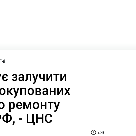
їні
ує залучити
 окупованих
до ремонту
РФ, - ЦНС
2 хв