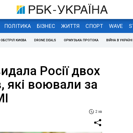
ПОЛІТИКА
БІЗНЕС
ЖИТТЯ
СПОРТ
WAVE
S
ОБСТРІЛ КИЄВА
DRONE DEALS
ОРМУЗЬКА ПРОТОКА
ВІЙНА В УКРАЇНІ
идала Росії двох
, які воювали за
МІ
2 хв