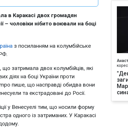
ла в Каракасі двох громадян
сії – чоловіки нібито воювали на боці
раїна
з посиланням на колумбійське
РФ.
Анаст
корес
 що затримала двох колумбійців, які
"Де
вих діях на боці України проти
заг
iempo пише, що насправді обидва вони
Мар
син
енесуели та екстрадовані до Росії.
ції у Венесуелі тим, що носили форму
стра одного із затриманих. У Каракасі
додому.