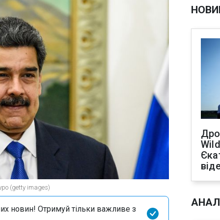
НОВИ
Дро
Wild
Єка
від
ро (getty images)
АНАЛ
их новин! Отримуй тільки важливе з