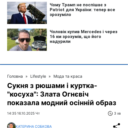
Головна
»
Lifestyle
»
Мода та краса
Сукня з рюшами і куртка-
"косуха": Злата Огнєвіч
показала модний осінній образ
14:35 16.10.2025 Чт
3 хв
КАТЕРИНА СОБКОВА