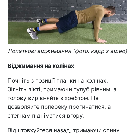
Лопаткові віджимання (фото: кадр з відео)
Віджимання на колінах
Почніть з позиції планки на колінах.
Зігніть лікті, тримаючи тулуб рівним, а
голову вирівняйте з хребтом. Не
дозволяйте попереку прогинатися, а
стегнам підніматися вгору.
Відштовхуйтеся назад, тримаючи спину