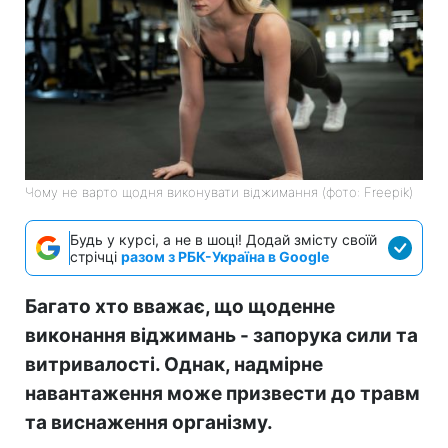
Чому не варто щодня виконувати віджимання (фото: Freepik)
Будь у курсі, а не в шоці! Додай змісту своїй
стрічці
разом з РБК-Україна в Google
Багато хто вважає, що щоденне
виконання віджимань - запорука сили та
витривалості. Однак, надмірне
навантаження може призвести до травм
та виснаження організму.