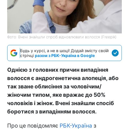
Фото: Вчені знайшли спрсіб відновлювати волосся (Freepik)
Будь у курсі, а не в шоці! Додай змісту своїй
стрічці
разом з РБК-Україна в Google
Однією з головних причин випадіння
волосся є андрогенетична алопеція, або
так зване облисіння за чоловічим/
жіночим типом, яке вражає до 50%
чоловіків і жінок. Вчені знайшли спосіб
боротися з випадінням волосся.
Про це повідомляє
РБК-Україна
з