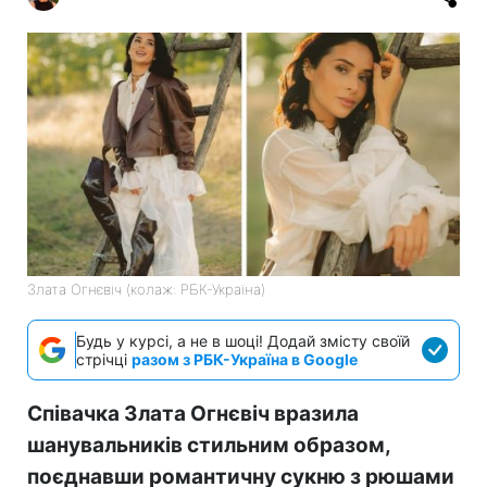
Злата Огнєвіч (колаж: РБК-Україна)
Будь у курсі, а не в шоці! Додай змісту своїй
стрічці
разом з РБК-Україна в Google
Співачка Злата Огнєвіч вразила
шанувальників стильним образом,
поєднавши романтичну сукню з рюшами