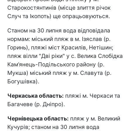
Старокостянтинів (місце злиття річок
Случ та Ікопоть) ще опрацьовуються.
Станом на 30 липня вода відповідала
нормам: міський пляж в м. Ізяслав (р.
Горинь), пляжі міст Красилів, Нетішин;
пляж вілли "Дві ріки" у с. Велика Слобідка
Кам’янець-Подільського району (р.
Мукша) міський пляж у м. Славута (р.
Богушівка).
Черкаська область:
пляжі м. Черкаси та
Багачеве (р. Дніпро).
Чернівецька область:
пляж у м. Великий
Кучурів; станом на 30 липня вода