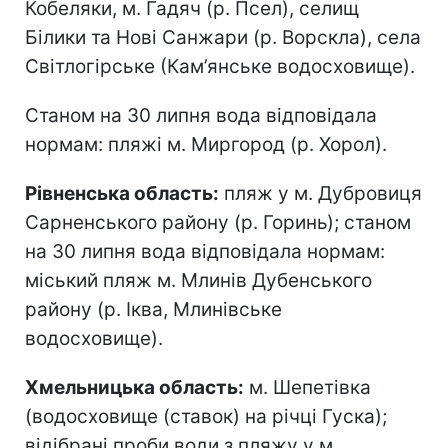
Кобеляки, м. Гадяч (р. Псел), селищ
Білики та Нові Санжари (р. Ворскла), села
Світлогірське (Кам’янське водосховище).
Станом на 30 липня вода відповідала
нормам: пляжі м. Миргород (р. Хорол).
Рівненська область:
пляж у м. Дубровиця
Сарненського району (р. Горинь); станом
на 30 липня вода відповідала нормам:
міський пляж м. Млинів Дубенського
району (р. Іква, Млинівське
водосховище).
Хмельницька область:
м. Шепетівка
(водосховище (ставок) на річці Гуска);
відібрані проби води з пляжу у м.