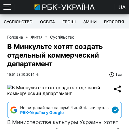
UA
СУСПІЛЬСТВО
ОСВІТА
ГРОШІ
ЗМІНИ
ЕКОЛОГІЯ
Головна
»
Життя
»
Суспільство
В Минкульте хотят создать
отдельный коммерческий
департамент
15:51 23.10.2014 Чт
1 хв
Не витрачай час на шум! Читай тільки суть з
РБК-Україна у Google
В Министерстве культуры Украины хотят