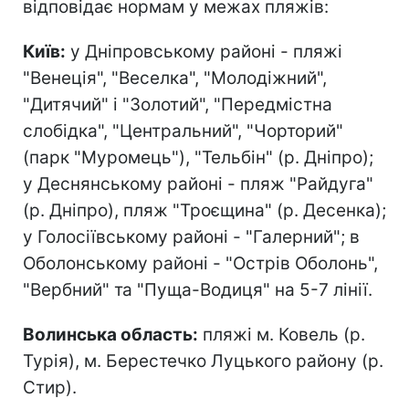
відповідає нормам у межах пляжів:
Київ:
у Дніпровському районі - пляжі
"Венеція", "Веселка", "Молодіжний",
"Дитячий" і "Золотий", "Передмістна
слобідка", "Центральний", "Чорторий"
(парк "Муромець"), "Тельбін" (р. Дніпро);
у Деснянському районі - пляж "Райдуга"
(р. Дніпро), пляж "Троєщина" (р. Десенка);
у Голосіївському районі - "Галерний"; в
Оболонському районі - "Острів Оболонь",
"Вербний" та "Пуща-Водиця" на 5-7 лінії.
Волинська область:
пляжі м. Ковель (р.
Турія), м. Берестечко Луцького району (р.
Стир).