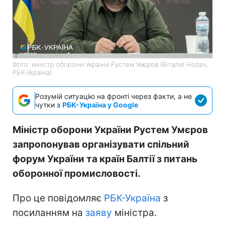
Фото: міністр оборони України Рустем Умєров (Віталій Носач,
РБК-Україна)
Розумій ситуацію на фронті через факти, а не
чутки з
РБК-Україна у Google
Міністр оборони України Рустем Умєров
запропонував організувати спільний
форум України та країн Балтії з питань
оборонної промисловості.
Про це повідомляє
РБК-Україна
з
посиланням на
заяву
міністра.