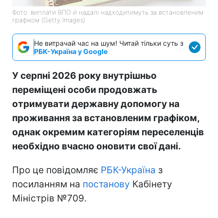
Фото: виплати ВПО й надалі надходитимуть за встановленим
графіком (Getty Images)
Не витрачай час на шум! Читай тільки суть з
РБК-Україна у Google
У серпні 2026 року внутрішньо
переміщені особи продовжать
отримувати державну допомогу на
проживання за встановленим графіком,
однак окремим категоріям переселенців
необхідно вчасно оновити свої дані.
Про це повідомляє
РБК-Україна
з
посиланням на
постанову
Кабінету
Міністрів №709.