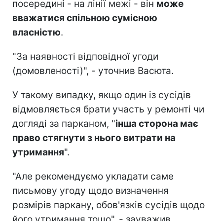
посередині - на лінії межі - він
може
вважатися спільною сумісною
власністю
.
"За наявності відповідної угоди
(домовленості)", - уточнив Васюта.
У такому випадку, якщо один із сусідів
відмовляється брати участь у ремонті чи
догляді за парканом, "
інша сторона має
право стягнути з нього витрати на
утримання
".
"Але рекомендуємо укладати саме
письмову угоду щодо визначення
розмірів паркану, обов'язків сусідів щодо
його утримання тощо", - зауважив