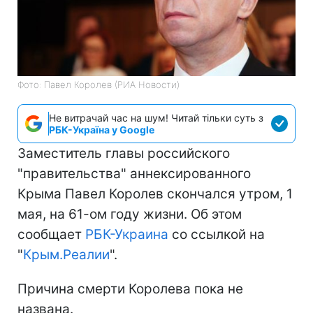
Фото: Павел Королев (РИА Новости)
Не витрачай час на шум! Читай тільки суть з
РБК-Україна у Google
Заместитель главы российского
"правительства" аннексированного
Крыма Павел Королев скончался утром, 1
мая, на 61-ом году жизни. Об этом
сообщает
РБК-Украина
со ссылкой на
"
Крым.Реалии
".
Причина смерти Королева пока не
названа.