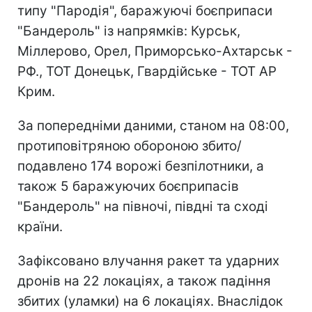
типу "Пародія", баражуючі боєприпаси
"Бандероль" із напрямків: Курськ,
Міллерово, Орел, Приморсько-Ахтарськ -
РФ., ТОТ Донецьк, Гвардійське - ТОТ АР
Крим.
За попередніми даними, станом на 08:00,
протиповітряною обороною збито/
подавлено 174 ворожі безпілотники, а
також 5 баражуючих боєприпасів
"Бандероль" на півночі, півдні та сході
країни.
Зафіксовано влучання ракет та ударних
дронів на 22 локаціях, а також падіння
збитих (уламки) на 6 локаціях. Внаслідок