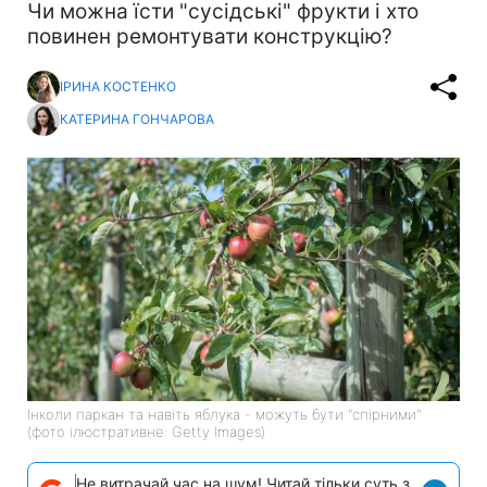
Чи можна їсти "сусідські" фрукти і хто
повинен ремонтувати конструкцію?
ІРИНА КОСТЕНКО
КАТЕРИНА ГОНЧАРОВА
Інколи паркан та навіть яблука - можуть бути "спірними"
(фото ілюстративне: Getty Images)
Не витрачай час на шум! Читай тільки суть з