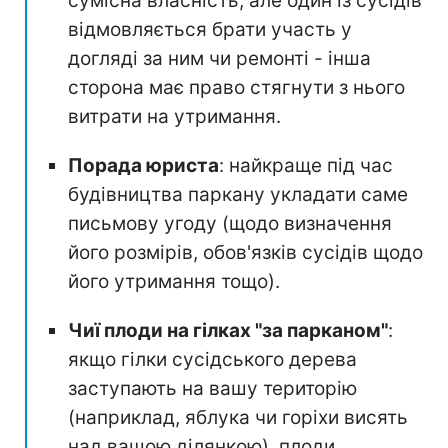
сумісна власність, але один із сусідів
відмовляється брати участь у
догляді за ним чи ремонті - інша
сторона має право стягнути з нього
витрати на утримання.
Порада юриста
: найкраще під час
будівництва паркану укладати саме
письмову угоду (щодо визначення
його розмірів, обов'язків сусідів щодо
його утримання тощо).
Чиї плоди на гілках "за парканом"
:
якщо гілки сусідського дерева
заступають на вашу територію
(наприклад, яблука чи горіхи висять
над вашою ділянкою), плоди