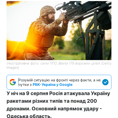
Ілюстративне фото: сили ППО збили 179 ворожих цілей (Getty
Images)
Розумій ситуацію на фронті через факти, а не
чутки з
РБК-Україна у Google
У ніч на 9 серпня Росія атакувала Україну
ракетами різних типів та понад 200
дронами. Основний напрямок удару -
Одеська область.