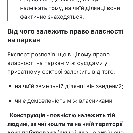
належать тому, на чиїй ділянці вони
фактично знаходяться.
Від чого залежить право власності
на паркан
Експерт розповів, що в цілому право
власності на паркан між сусідами у
приватному секторі залежить від того:
на чиїй земельній ділянці він зведений;
чи є домовленість між власниками.
"
Конструкція - повністю належить тій
людині, за чиї кошти та на чиїй території
вона побудована
(якщо інше не вирішено