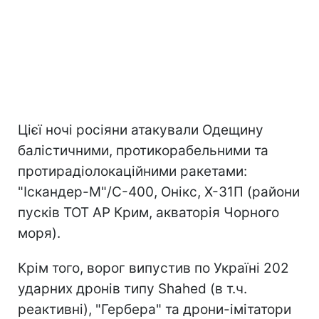
Цієї ночі росіяни атакували Одещину
балістичними, протикорабельними та
протирадіолокаційними ракетами:
"Іскандер-М"/С-400, Онікс, Х-31П (райони
пусків ТОТ АР Крим, акваторія Чорного
моря).
Крім того, ворог випустив по Україні 202
ударних дронів типу Shahed (в т.ч.
реактивні), "Гербера" та дрони-імітатори