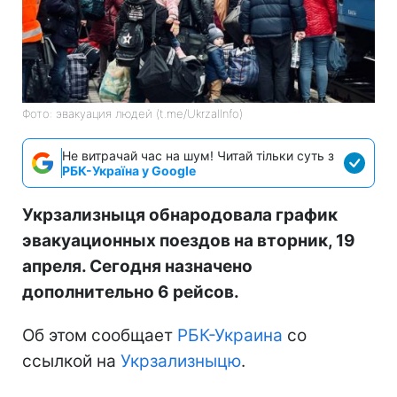
Фото: эвакуация людей (t.me/UkrzalInfo)
Не витрачай час на шум! Читай тільки суть з
РБК-Україна у Google
Укрзализныця обнародовала график
эвакуационных поездов на вторник, 19
апреля. Сегодня назначено
дополнительно 6 рейсов.
Об этом сообщает
РБК-Украина
со
ссылкой на
Укрзализныцю
.