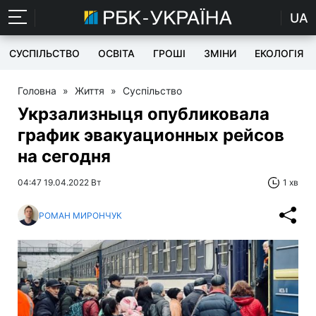
UA
СУСПІЛЬСТВО
ОСВІТА
ГРОШІ
ЗМІНИ
ЕКОЛОГІЯ
Головна
»
Життя
»
Суспільство
Укрзализныця опубликовала
график эвакуационных рейсов
на сегодня
04:47 19.04.2022 Вт
1 хв
РОМАН МИРОНЧУК