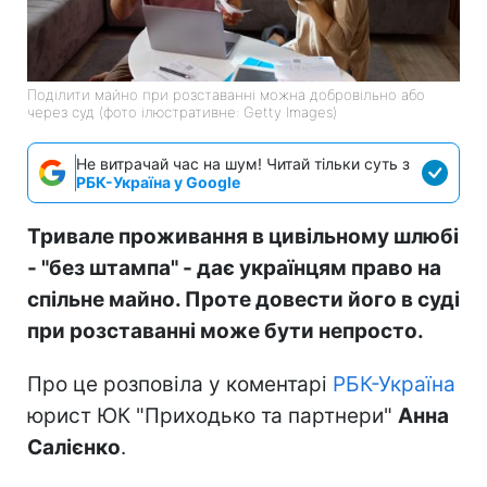
Поділити майно при розставанні можна добровільно або
через суд (фото ілюстративне: Getty Images)
Не витрачай час на шум! Читай тільки суть з
РБК-Україна у Google
Тривале проживання в цивільному шлюбі
- "без штампа" - дає українцям право на
спільне майно. Проте довести його в суді
при розставанні може бути непросто.
Про це розповіла у коментарі
РБК-Україна
юрист ЮК "Приходько та партнери"
Анна
Салієнко
.