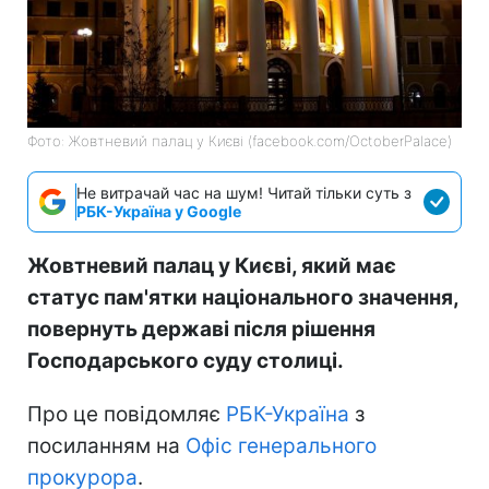
Фото: Жовтневий палац у Києві (facebook.com/OctoberPalace)
Не витрачай час на шум! Читай тільки суть з
РБК-Україна у Google
Жовтневий палац у Києві, який має
статус пам'ятки національного значення,
повернуть державі після рішення
Господарського суду столиці.
Про це повідомляє
РБК-Україна
з
посиланням на
Офіс генерального
прокурора
.