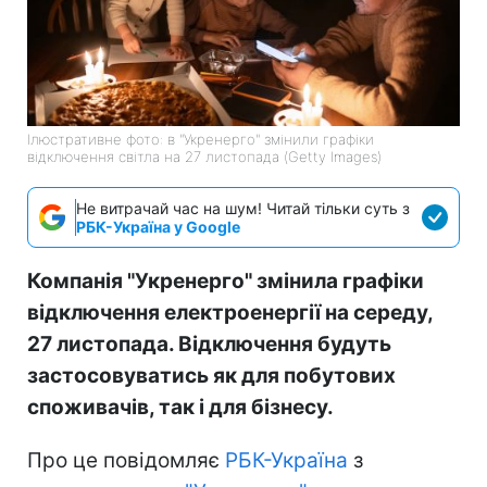
Ілюстративне фото: в "Укренерго" змінили графіки
відключення світла на 27 листопада (Getty Images)
Не витрачай час на шум! Читай тільки суть з
РБК-Україна у Google
Компанія "Укренерго" змінила графіки
відключення електроенергії на середу,
27 листопада. Відключення будуть
застосовуватись як для побутових
споживачів, так і для бізнесу.
Про це повідомляє
РБК-Україна
з