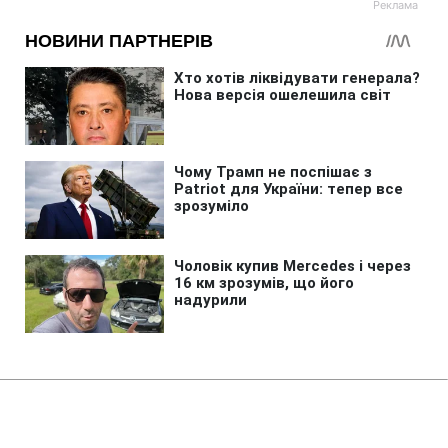
Головна
»
Життя
»
Суспільство