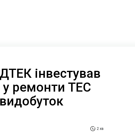
 ДТЕК інвестував
 у ремонти ТЕС
і видобуток
2 хв