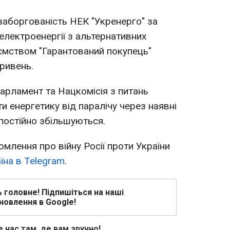
заборгованість НЕК "Укренерго" за
лектроенергії з альтернативних
мством "Гарантований покупець"
ривень.
парламент та Нацкомісія з питань
и енергетику від паралічу через наявні
 постійно збільшуються.
омлення про війну Росії проти України
їна в Telegram
.
ь головне! Підпишіться на наші
новлення в Google!
 нас там, де вам зручно!