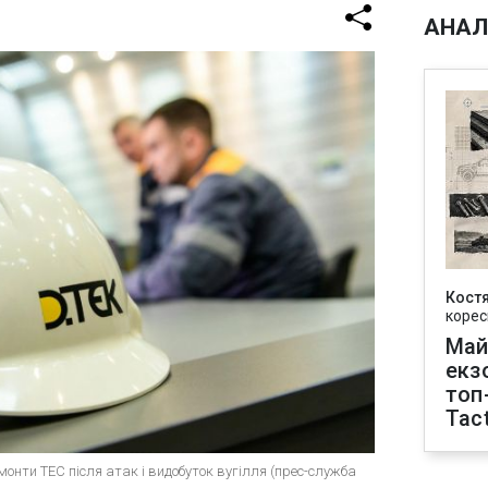
АНАЛ
Кост
корес
Май
екз
топ
Tact
монти ТЕС після атак і видобуток вугілля (прес-служба