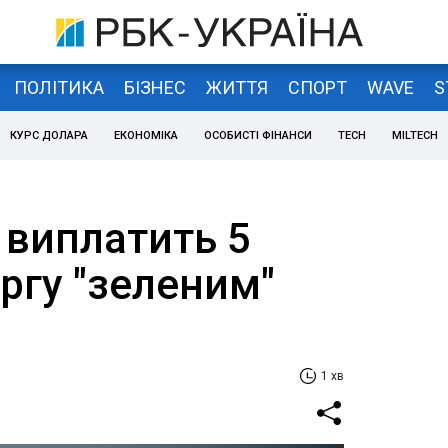
ПОЛІТИКА
БІЗНЕС
ЖИТТЯ
СПОРТ
WAVE
S
КУРС ДОЛАРА
ЕКОНОМІКА
ОСОБИСТІ ФІНАНСИ
TECH
MILTECH
 виплатить 5
ргу "зеленим"
1 хв