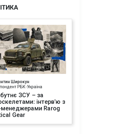
ІТИКА
янтин Широкун
пондент РБК-Україна
бутнє ЗСУ – за
оскелетами: інтерв'ю з
-менеджерами Rarog
ical Gear