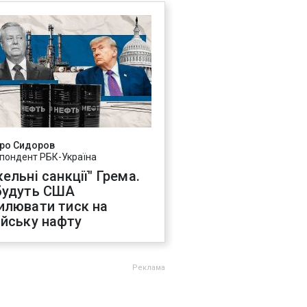
ро Сидоров
пондент РБК-Україна
ельні санкції" Грема.
будуть США
илювати тиск на
ійську нафту