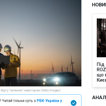
НОВИ
Під
ROZ
що 
Киє
 боргу "зеленим" інвесторам (Getty Images)
АНАЛ
 Читай тільки суть з
РБК-Україна у