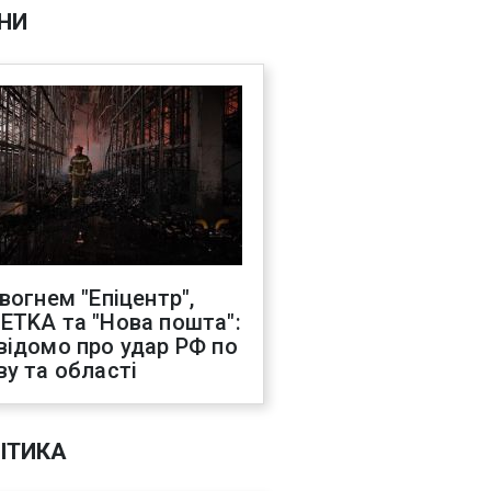
НИ
 вогнем "Епіцентр",
ETKA та "Нова пошта":
відомо про удар РФ по
ву та області
ІТИКА