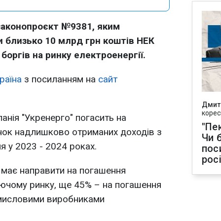
законопроєкт №9381, яким
 близько 10 млрд грн коштів НЕК
боргів на ринку електроенергії.
раїна
з посиланням на
сайт
Дмит
корес
анія "Укренерго" погасить на
"Пек
унок надлишково отриманих доходів з
Чи 
я у 2023 - 2024 роках.
пос
рос
я має направити на погашення
ючому ринку, ще 45% – на погашення
омисловими виробниками