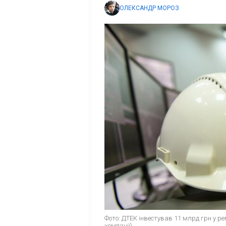
ОЛЕКСАНДР МОРОЗ
Фото: ДТЕК інвестував 11 млрд грн у ре
компанії)