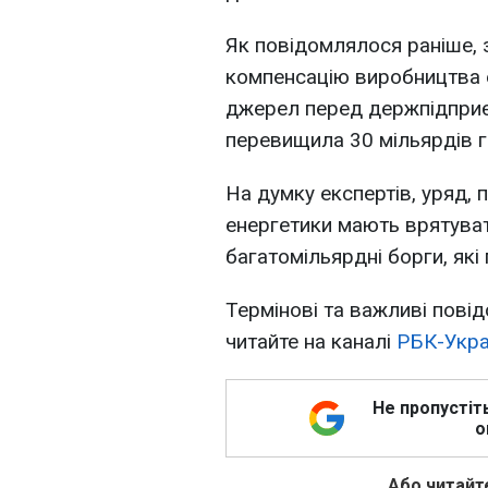
Як повідомлялося раніше, 
компенсацію виробництва е
джерел перед держпідприє
перевищила 30 мільярдів г
На думку експертів, уряд, 
енергетики мають врятуват
багатомільярдні борги, які
Термінові та важливі повід
читайте на каналі
РБК-Укра
Не пропустіт
о
Або читайте