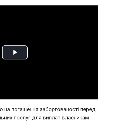
Play
Video
о на погашення заборгованості перед
льних послуг для виплат власникам