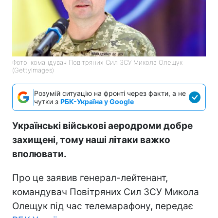
Фото: командувач Повітряних Сил ЗСУ Микола Олещук
(GettyImages)
Розумій ситуацію на фронті через факти, а не
чутки з
РБК-Україна у Google
Українські військові аеродроми добре
захищені, тому наші літаки важко
вполювати.
Про це заявив генерал-лейтенант,
командувач Повітряних Сил ЗСУ Микола
Олещук під час телемарафону, передає