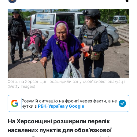
Фото: на Херсонщині розширили зону обов’язкової евакуації
(Getty Images)
Розумій ситуацію на фронті через факти, а не
чутки з
РБК-Україна у Google
На Херсонщині розширили перелік
населених пунктів для обов’язкової