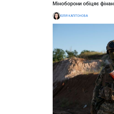
Міноборони обіцяє фіна
ЮЛІЯ КАПІТОНОВА