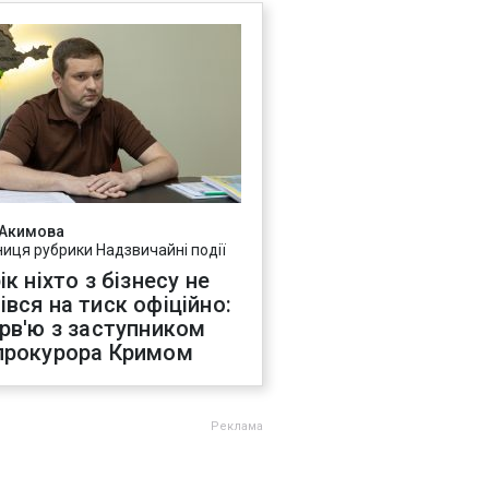
 Акимова
ниця рубрики Надзвичайні події
ік ніхто з бізнесу не
івся на тиск офіційно:
ерв'ю з заступником
прокурора Кримом