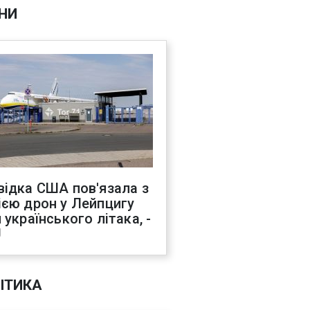
НИ
відка США пов'язала з
ією дрон у Лейпцигу
 українського літака, -
J
ІТИКА