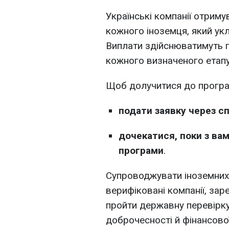
Українські компанії отрим
кожного іноземця, який ук
Виплати здійснюватимуть п
кожного визначеного етапу
Щоб долучитися до програм
подати заявку через с
дочекатися, поки з ва
програми
.
Супроводжувати іноземни
верифіковані компанії, заре
пройти державну перевірку
доброчесності й фінансової