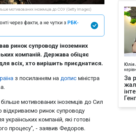
льше мотивованих іноземців до СОУ (Getty Images)
нті через факти, а не чутки з
РБК-
ював ринок супроводу іноземних
ських компаній. Держава обіцяє
 для всіх, хто вирішить приєднатися.
Юлія
керів
За р
раїна
з посиланням на
допис
міністра
жал
а.
інт
Ген
 більше мотивованих іноземців до Сил
о відкриваємо ринок супроводу
 українських компаній, які готові
ого процесу", - заявив Федоров.