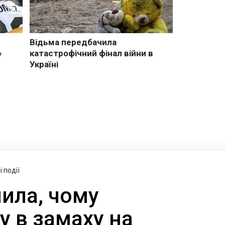
 події
ила, чому
у в замаху на