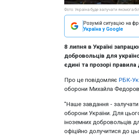
Фото: Україна буде залучати якомога бі
Розумій ситуацію на фро
Україна у Google
8 липня в Україні запрац
добровольців для україн
єдині та прозорі правила
Про це повідомляє
РБК-Ук
оборони Михайла Федоров
"Наше завдання - залучати
оборони України. Для цьог
іноземних добровольців для
офіційно долучитися до ць