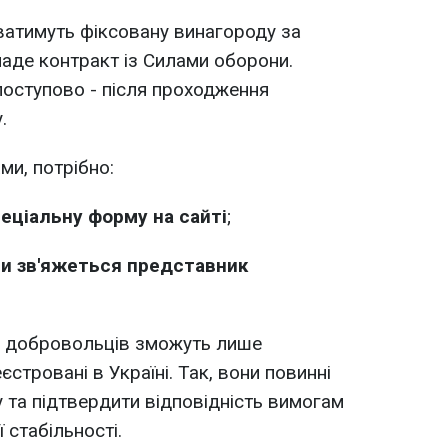
уватимуть фіксовану винагороду за
ладе контракт із Силами оборони.
оступово - після проходження
.
и, потрібно:
пеціальну форму на сайті
;
ми зв'яжеться представник
х добровольців зможуть лише
єстровані в Україні. Так, вони повинні
 та підтвердити відповідність вимогам
 стабільності.