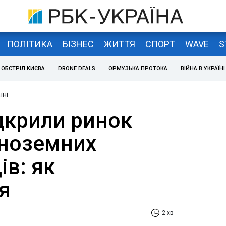
ПОЛІТИКА
БІЗНЕС
ЖИТТЯ
СПОРТ
WAVE
S
ОБСТРІЛ КИЄВА
DRONE DEALS
ОРМУЗЬКА ПРОТОКА
ВІЙНА В УКРАЇНІ
їні
ідкрили ринок
іноземних
в: як
я
2 хв