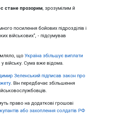
с стане прозорим
, зрозумілим й
много посилення бойових підрозділів і
их військових", - підсумував
омляло, що
Україна збільшує виплати
в
у війську. Сума вже відома.
имир Зеленський підписав закон про
джету
. Він передбачає збільшення
ійськовослужбовців.
муть право на додаткові грошові
окупантів або захоплення солдатів РФ