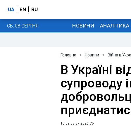
UA
EN
RU
НОВИНИ
АНАЛІТИКА
СБ, 08 СЕРПНЯ
Головна
»
Новини
»
Війна в Укра
В Україні в
супроводу 
добровольці
приєднатис
10:59 08.07.2026 Ср