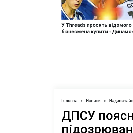
Головна
»
Новини
»
Надзвичайні
ДПСУ поясн
підозрюван