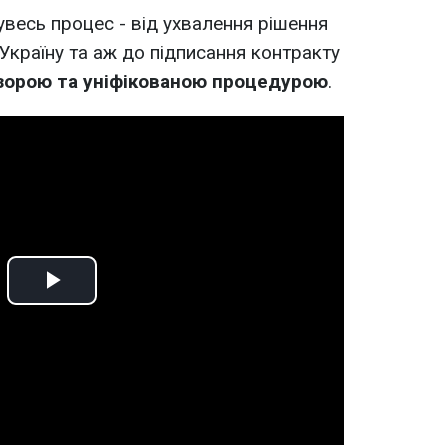
увесь процес - від ухвалення рішення
Україну та аж до підписання контракту
зорою та уніфікованою процедурою
.
Play
Video