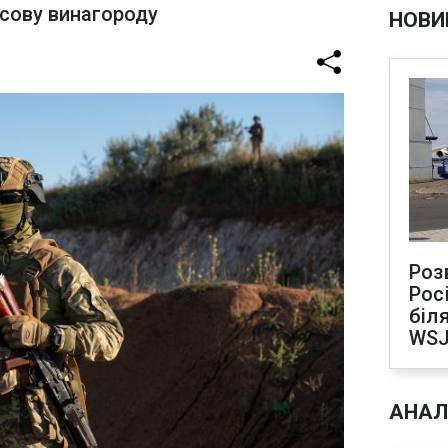
нсову винагороду
НОВИ
Роз
Рос
біля
WS
АНАЛ