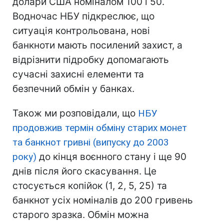
долари США номіналом 100 і 50.
Водночас НБУ підкреслює, що
ситуація контрольована, нові
банкноти мають посилений захист, а
відрізнити підробку допомагають
сучасні захисні елементи та
безпечний обмін у банках.
Також ми розповідали, що
НБУ
продовжив термін обміну старих монет
та банкнот гривні (випуску до 2003
року)
до кінця воєнного стану і ще 90
днів після його скасування. Це
стосується копійок (1, 2, 5, 25) та
банкнот усіх номіналів до 200 гривень
старого зразка. Обмін можна