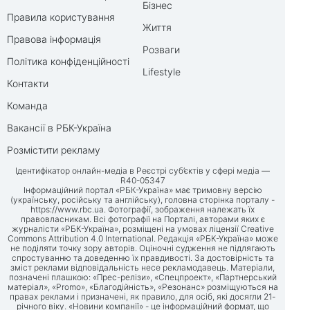
Бізнес
Правила користування
Життя
Правова інформація
Розваги
Політика конфіденційності
Lifestyle
Контакти
Команда
Вакансії в РБК-Україна
Розмістити рекламу
Ідентифікатор онлайн-медіа в Реєстрі суб’єктів у сфері медіа —
R40-05347
Інформаційний портал «РБК-Україна» має тримовну версію
(українську, російську та англійську), головна сторінка порталу -
https://www.rbc.ua
. Фотографії, зображення належать їх
правовласникам. Всі фотографії на Порталі, авторами яких є
журналісти «РБК-Україна», розміщені на умовах ліцензії Creative
Commons Attribution 4.0 International. Редакція «РБК-Україна» може
не поділяти точку зору авторів. Оціночні судження не підлягають
спростуванню та доведенню їх правдивості. За достовірність та
зміст реклами відповідальність несе рекламодавець. Матеріали,
позначені плашкою: «Прес-релізи», «Спецпроект», «Партнерський
матеріал», «Promo», «Благодійність», «Резонанс» розміщуються на
правах реклами і призначені, як правило, для осіб, які досягли 21-
річного віку. «Новини компанії» - це інформаційний формат, що