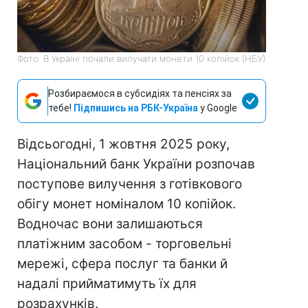
Фото: В Україні почали вилучати монети 10 копійок (НБУ)
Розбираємося в субсидіях та пенсіях за
тебе!
Підпишись на РБК-Україна
у Google
Відсьогодні, 1 жовтня 2025 року,
Національний банк України розпочав
поступове вилучення з готівкового
обігу монет номіналом 10 копійок.
Водночас вони залишаються
платіжним засобом - торговельні
мережі, сфера послуг та банки й
надалі прийматимуть їх для
розрахунків.