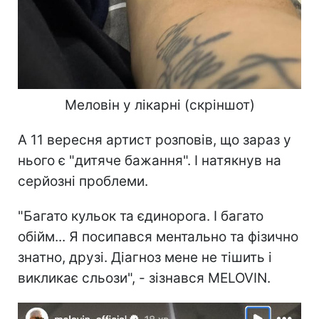
Меловін у лікарні (скріншот)
А 11 вересня артист розповів, що зараз у
нього є "дитяче бажання". І натякнув на
серйозні проблеми.
"Багато кульок та єдинорога. І багато
обійм... Я посипався ментально та фізично
знатно, друзі. Діагноз мене не тішить і
викликає сльози", - зізнався MELOVIN.