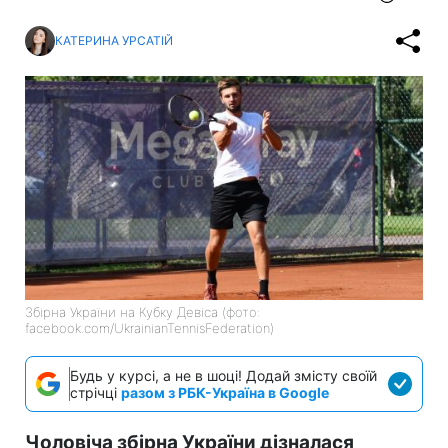
КАТЕРИНА УРСАТІЙ
Збірна України на Кубку Девіса (фото:
facebook.com/UkrainianTennisFederation)
Будь у курсі, а не в шоці! Додай змісту своїй
стрічці
разом з РБК-Україна в Google
Чоловіча збірна України дізналася