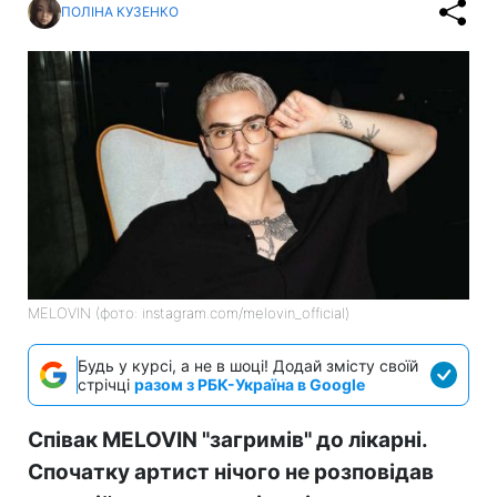
ПОЛІНА КУЗЕНКО
MELOVIN (фото: instagram.com/melovin_official)
Будь у курсі, а не в шоці! Додай змісту своїй
стрічці
разом з РБК-Україна в Google
Співак MELOVIN "загримів" до лікарні.
Спочатку артист нічого не розповідав