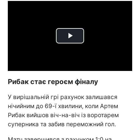
Play
Video
Рибак стає героєм фіналу
У вирішальній грі рахунок залишався
нічийним до 69-ї хвилини, коли Артем
Рибак вийшов віч-на-віч із воротарем
суперника та забив переможний гол.
Матч завершився з рахунком 1:0 на