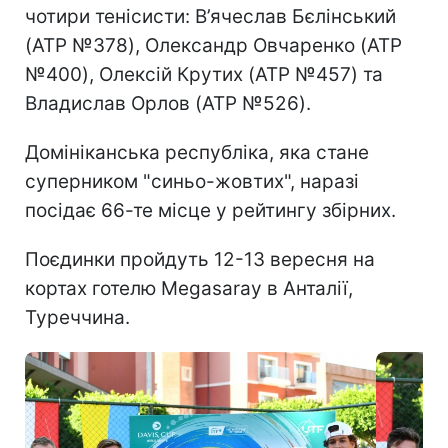
чотири тенісисти: В’ячеслав Бєлінський
(ATP №378), Олександр Овчаренко (ATP
№400), Олексій Крутих (ATP №457) та
Владислав Орлов (ATP №526).
Домініканська республіка, яка стане
суперником "синьо-жовтих", наразі
посідає 66-те місце у рейтингу збірних.
Поєдинки пройдуть 12-13 вересня на
кортах готелю Megasaray в Анталії,
Туреччина.