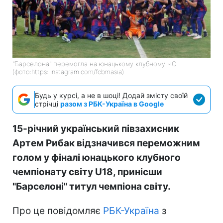
"Барселона" перемогла на юнацькому клубному ЧС
(фото:https: instagram.com/fcbmasia)
Будь у курсі, а не в шоці! Додай змісту своїй
стрічці
разом з РБК-Україна в Google
15-річний український півзахисник
Артем Рибак відзначився переможним
голом у фіналі юнацького клубного
чемпіонату світу U18, принісши
"Барселоні" титул чемпіона світу.
Про це повідомляє
РБК-Україна
з