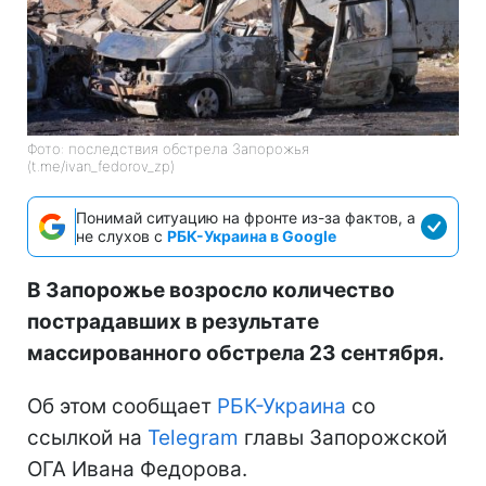
Фото: последствия обстрела Запорожья
(t.me/ivan_fedorov_zp)
Понимай ситуацию на фронте из-за фактов, а
не слухов с
РБК-Украина в Google
В Запорожье возросло количество
пострадавших в результате
массированного обстрела 23 сентября.
Об этом сообщает
РБК-Украина
со
ссылкой на
Telegram
главы Запорожской
ОГА Ивана Федорова.