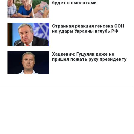
Главная
»
Новости
»
В мире
Словакия хочет присоединится
к "стене дронов", - президент
21:53 23.09.2025 Вт
1 мин