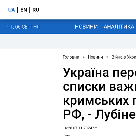
UA
EN
RU
НОВИНИ
АНАЛІТИКА
ЧТ, 06 СЕРПНЯ
Головна
»
Новини
»
Війна в Укра
Україна пер
списки важ
кримських п
РФ, - Лубін
16:28 07.11.2024 Чт