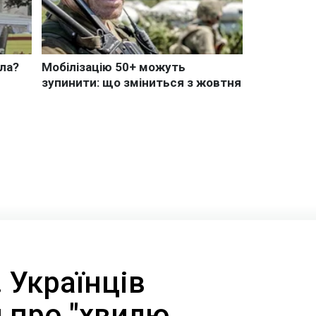
. Українців
 про "хвилю