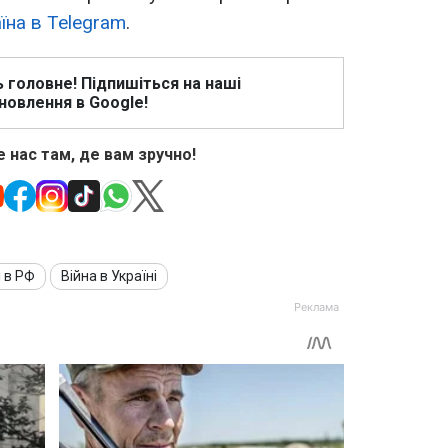
їна в Telegram
.
ь головне! Підпишіться на наші
новлення в Google!
 нас там, де вам зручно!
і в РФ
Війна в Україні