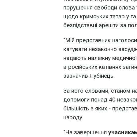
порушення свободи слова т
щодо кримських татар у гал
безпідставні арешти за пол
"Мій представник наголоси
катувати незаконно засудж
надають належну медичної 
в російських катівнях заги
зазначив Лубінець.
За його словами, станом н
допомоги понад 40 незако
більшість з яких - предст
народу.
"На завершення
учасникам