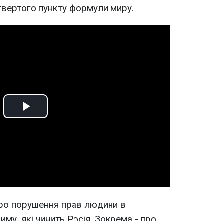
твертого пункту формули миру.
Play
Video
ро порушення прав людини в
му, які чинить Росія. Зокрема - про