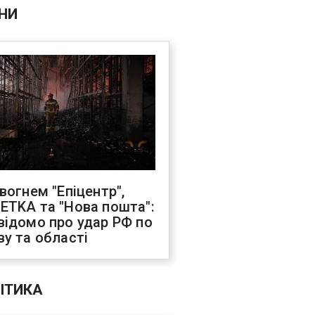
НИ
 вогнем "Епіцентр",
ETKA та "Нова пошта":
відомо про удар РФ по
ву та області
ІТИКА