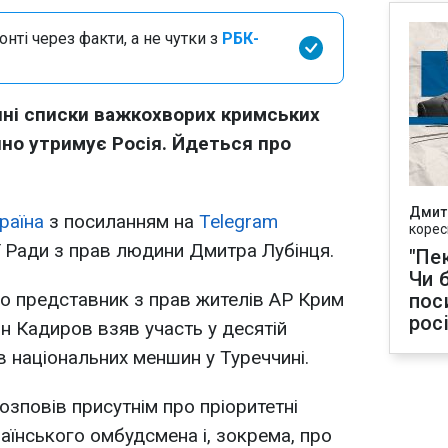
нті через факти, а не чутки з
РБК-
ині списки важкохворих кримських
онно утримує Росія. Йдеться про
Дмит
раїна
з посиланням на
Telegram
корес
 Ради з прав людини Дмитра Лубінця.
"Пек
Чи 
го представник з прав жителів АР Крим
пос
рос
н Кадиров взяв участь у десятій
в національних меншин у Туреччині.
розповів присутнім про пріоритетні
аїнського омбудсмена і, зокрема, про