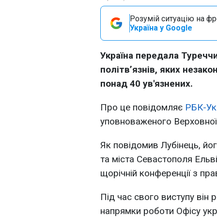
Розумій ситуацію на фро
Україна у Google
Україна передала Туречч
політв’язнів, яких незак
понад 40 ув'язнених.
Про це повідомляє
РБК-Ук
уповноваженого Верховної
Як повідомив Лубінець, йо
та міста Севастополя Ельві
щорічній конференції з пра
Під час свого виступу він 
напрямки роботи Офісу укр