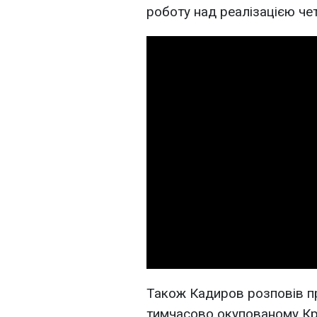
роботу над реалізацією че
Також Кадиров розповів п
тимчасово окупованому Кри