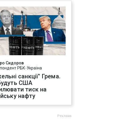
ро Сидоров
пондент РБК-Україна
ельні санкції" Грема.
будуть США
илювати тиск на
ійську нафту