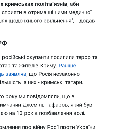
х кримських політв’язнів
, аби
 сприяти в отриманні ними медичної
ях щодо їхнього звільнення", - додав
 РФ
 російські окупанти посилили терор та
атар та жителів Криму.
Раніше
ць заявляв
, що Росія незаконно
ільшість із них - кримські татари.
о року ми повідомляли, що в
римчанин Джеміль Гафаров, який був
єю на 13 років позбавлення волі.
омлення про війну Росії проти України