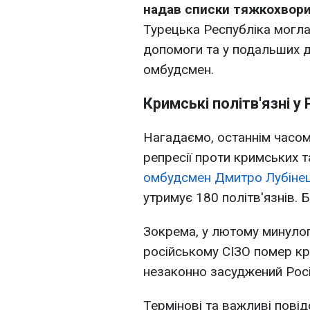
надав списки тяжкохвори
Турецька Республіка могла
допомоги та у подальших ді
омбудсмен.
Кримські політв'язні у
Нагадаємо, останнім часом
репресії проти кримських т
омбудсмен Дмитро Лубіне
утримує 180 політв'язнів. Б
Зокрема, у лютому минулог
російському СІЗО помер к
незаконно засуджений Росі
Термінові та важливі повід