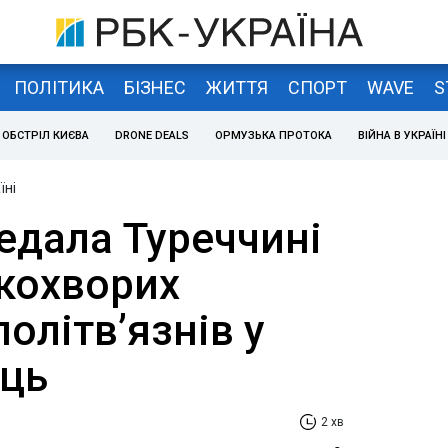
ПОЛІТИКА
БІЗНЕС
ЖИТТЯ
СПОРТ
WAVE
S
ОБСТРІЛ КИЄВА
DRONE DEALS
ОРМУЗЬКА ПРОТОКА
ВІЙНА В УКРАЇНІ
їні
едала Туреччині
кохворих
олітв’язнів у
ець
2 хв