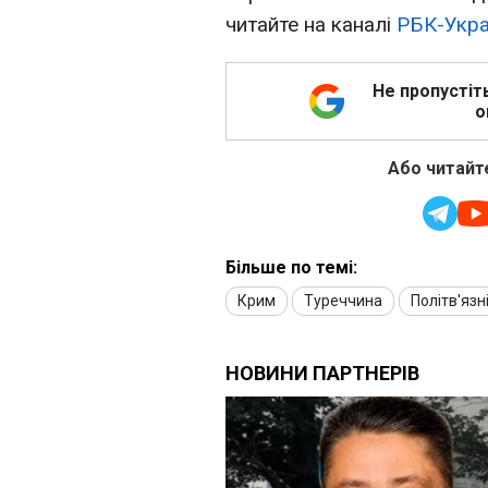
читайте на каналі
РБК-Укра
Не пропустіт
о
Або читайте
Більше по темі:
Крим
Туреччина
Політв'язн