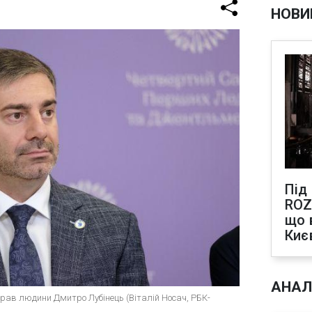
НОВИ
Під
ROZ
що 
Киє
АНАЛ
прав людини Дмитро Лубінець (Віталій Носач, РБК-