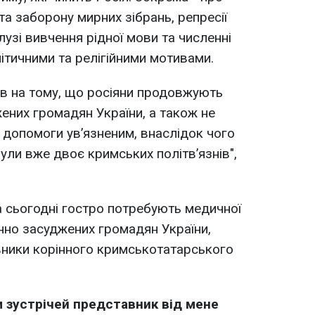
а заборону мирних зібрань, репресії
узі вивчення рідної мови та численні
ітичними та релігійними мотивами.
в на тому, що росіяни продовжують
ених громадян України, а також не
допомоги ув’язненим, внаслідок чого
нули вже двоє кримських політв’язнів",
а сьогодні гостро потребують медичної
нно засуджених громадян України,
авники корінного кримськотатарського
 зустрічей представник від мене