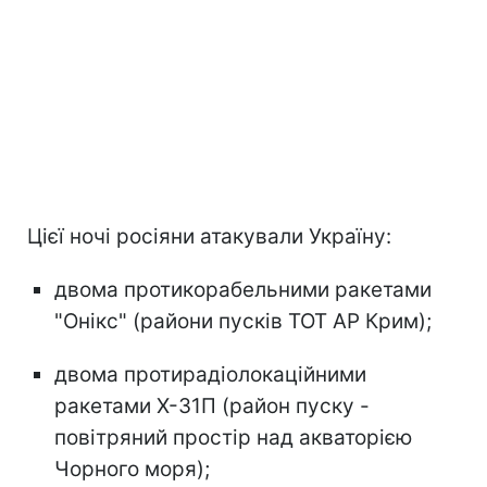
Цієї ночі росіяни атакували Україну:
двома протикорабельними ракетами
"Онікс" (райони пусків ТОТ АР Крим);
двома протирадіолокаційними
ракетами Х-31П (район пуску -
повітряний простір над акваторією
Чорного моря);