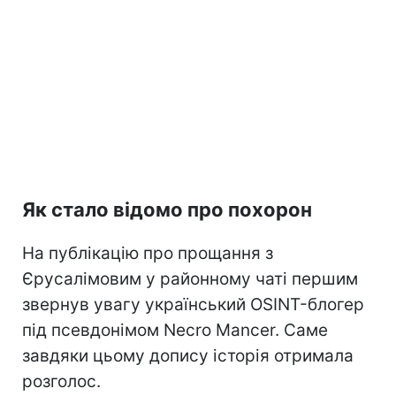
Як стало відомо про похорон
На публікацію про прощання з
Єрусалімовим у районному чаті першим
звернув увагу український OSINT-блогер
під псевдонімом Necro Mancer. Саме
завдяки цьому допису історія отримала
розголос.