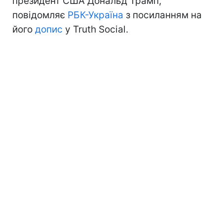
президент США Дональд Трамп,
повідомляє
РБК-Україна
з посиланням на
його
допис
у Truth Social.