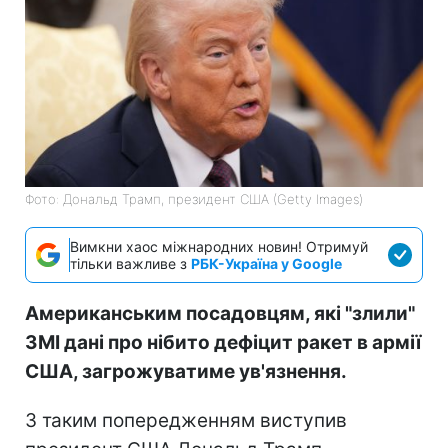
Фото: Дональд Трамп, президент США (Getty Images)
Вимкни хаос міжнародних новин! Отримуй
тільки важливе з
РБК-Україна у Google
Американським посадовцям, які "злили"
ЗМІ дані про нібито дефіцит ракет в армії
США, загрожуватиме ув'язнення.
З таким попередженням виступив