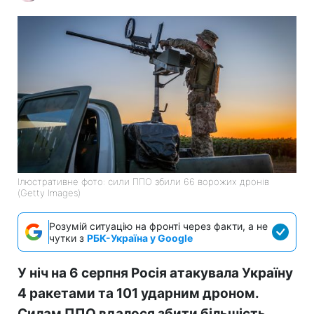
Ілюстративне фото: сили ППО збили 66 ворожих дронів
(Getty Images)
Розумій ситуацію на фронті через факти, а не
чутки з
РБК-Україна у Google
У ніч на 6 серпня Росія атакувала Україну
4 ракетами та 101 ударним дроном.
Силам ППО вдалося збити більшість