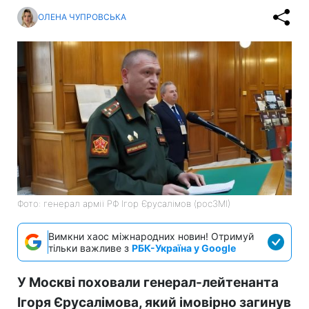
ОЛЕНА ЧУПРОВСЬКА
Фото: генерал армії РФ Ігор Єрусалімов (росЗМІ)
Вимкни хаос міжнародних новин! Отримуй
тільки важливе з
РБК-Україна у Google
У Москві поховали генерал-лейтенанта
Ігоря Єрусалімова, який імовірно загинув