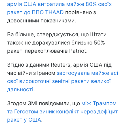
армія США витратила майже 80% своїх
ракет до ППО THAAD
порівняно з
довоєнними показниками.
Ба більше, стверджується, що Штати
також не дорахувалися близько 50%
ракет-перехоплювачів Patriot.
Згідно з даними Reuters, армія США під
час війни з Іраном
застосувала майже всі
свої високоточні зенітні ракети великої
дальності
.
Згодом ЗМІ повідомили, що
між Трампом
та Гегсетом виник конфлікт через дефіцит
ракет у США
.