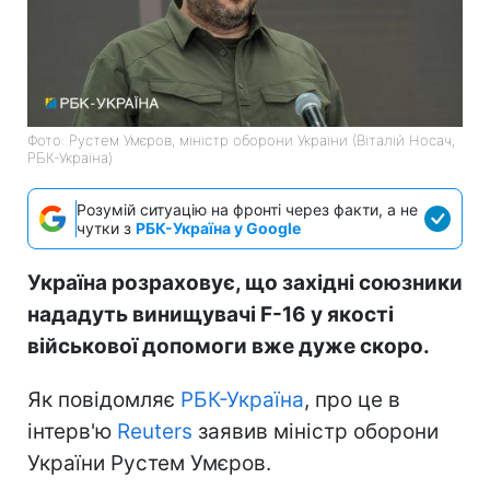
Фото: Рустем Умєров, міністр оборони України (Віталій Носач,
РБК-Україна)
Розумій ситуацію на фронті через факти, а не
чутки з
РБК-Україна у Google
Україна розраховує, що західні союзники
нададуть винищувачі F-16 у якості
військової допомоги вже дуже скоро.
Як повідомляє
РБК-Україна
, про це в
інтерв'ю
Reuters
заявив міністр оборони
України Рустем Умєров.